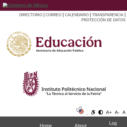
|
|
|
|
DIRECTORIO
CORREO
CALENDARIO
TRANSPARENCIA
PROTECCIÓN DE DATOS
A+
A-
A
Log
Home
About