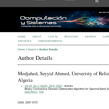
In
HOME
ABOUT
LOG IN
REGISTER
SEARCH
CUR
ARCHIVES
ANNOUNCEMENTS
Home
>
Search
>
Author Details
Author Details
Medjahed, Seyyid Ahmed, Univeristy of Reliz
Algeria
Vol 29, No 1 (2025): 29(1) 2025
- Articles
Binary Coronavirus Disease Optimization Algorithm for Spectral Band Se
ABSTRACT
PDF
ISSN: 2007-9737