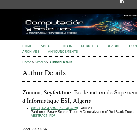
In
HOME
ABOUT
LOG IN
REGISTER
SEARCH
CUR
ARCHIVES
ANNOUNCEMENTS
Home
>
Search
>
Author Details
Author Details
Zouana, Seyfeddine, Ecole nationale Superieu
d'Informatique ESI, Algeria
Vol 23, No 4 (2019): 23-4(2019)
- Articles
Partitioned Binary Search Trees: A Generalization of Red Black Trees
ABSTRACT
PDF
ISSN: 2007-9737