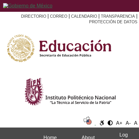
|
|
|
|
DIRECTORIO
CORREO
CALENDARIO
TRANSPARENCIA
PROTECCIÓN DE DATOS
A+
A-
A
Log
Home
About