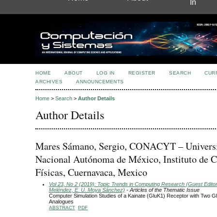
In
HOME
ABOUT
LOG IN
REGISTER
SEARCH
CUR
ARCHIVES
ANNOUNCEMENTS
Home
>
Search
>
Author Details
Author Details
Mares Sámano, Sergio, CONACYT – Univers
Nacional Autónoma de México, Instituto de C
Físicas, Cuernavaca, Mexico
Vol 23, No 2 (2019): Topic Trends in Computing Research (Guest Editors
Meléndez, E. U. Moya Sánchez)
- Articles of the Thematic Issue
Computer Simulation Studies of a Kainate (GluK1) Receptor with Two G
Analogues
ABSTRACT
PDF