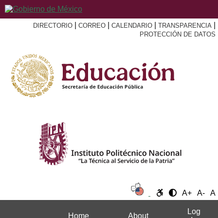
|
|
|
|
DIRECTORIO
CORREO
CALENDARIO
TRANSPARENCIA
PROTECCIÓN DE DATOS
A+
A-
A
Log
Home
About