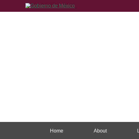
Home
About