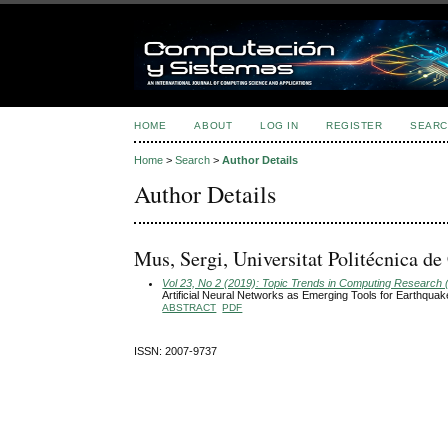
HOME
ABOUT
LOG IN
REGISTER
SEARC
Home
>
Search
>
Author Details
Author Details
Mus, Sergi, Universitat Politécnica d
Vol 23, No 2 (2019): Topic Trends in Computing Research 
Artificial Neural Networks as Emerging Tools for Earthquak
ABSTRACT
PDF
ISSN: 2007-9737