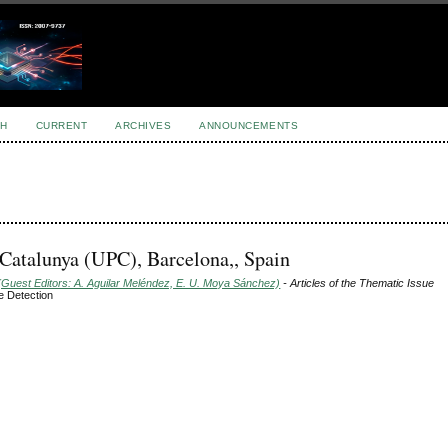
H
CURRENT
ARCHIVES
ANNOUNCEMENTS
e Catalunya (UPC), Barcelona,, Spain
(Guest Editors: A. Aguilar Meléndez, E. U. Moya Sánchez)
- Articles of the Thematic Issue
e Detection