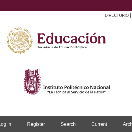
DIRECTORIO
Log In
Register
Search
Current
Arch