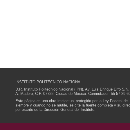
INSTITUTO POLITÉCNICO NACIONAL
D.R. Instituto Politécnico Nacional (IPN). Av. Luis Enrique Erro S
A. Madero, C.P. 07738, Ciudad de México. Conmutador: 55 57 29 60
Esta página es una obra intelectual protegida por la Ley Federal del
siempre y cuando no se mutile, se cite la fuente completa y su direcc
por escrito de la Dirección General del Instituto.