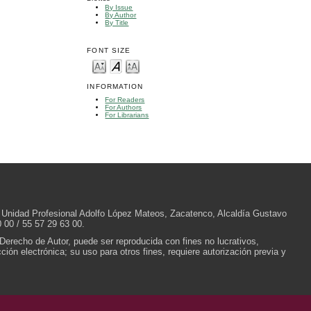
By Issue
By Author
By Title
FONT SIZE
INFORMATION
For Readers
For Authors
For Librarians
/N, Unidad Profesional Adolfo López Mateos, Zacatenco, Alcaldía Gustavo
 00 / 55 57 29 63 00.
 Derecho de Autor, puede ser reproducida con fines no lucrativos,
ión electrónica; su uso para otros fines, requiere autorización previa y