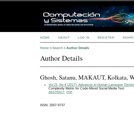
HOME
ABOUT
LOG IN
REGISTER
SEARC
Home
>
Search
>
Author Details
Author Details
Ghosh, Satanu, MAKAUT, Kolkata, W
Vol 21, No 4 (2017): Advances in Human Language Technol
Complexity Metric for Code-Mixed Social Media Text
ABSTRACT
PDF
ISSN: 2007-9737