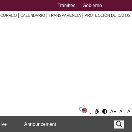
Trámites
Gobierno
|
|
|
|
CORREO
CALENDARIO
TRANSPARENCIA
PROTECCIÓN DE DATOS
A+
A-
A
ive
Announcement