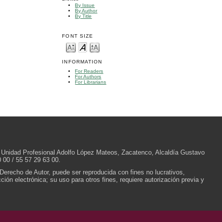
By Issue
By Author
By Title
FONT SIZE
INFORMATION
For Readers
For Authors
For Librarians
/N, Unidad Profesional Adolfo López Mateos, Zacatenco, Alcaldía Gustavo
 00 / 55 57 29 63 00.
 Derecho de Autor, puede ser reproducida con fines no lucrativos,
ión electrónica; su uso para otros fines, requiere autorización previa y