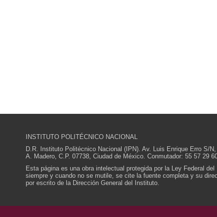
INSTITUTO POLITÉCNICO NACIONAL
D.R. Instituto Politécnico Nacional (IPN). Av. Luis Enrique Erro S
A. Madero, C.P. 07738, Ciudad de México. Conmutador: 55 57 29 60
Esta página es una obra intelectual protegida por la Ley Federal del
siempre y cuando no se mutile, se cite la fuente completa y su direcc
por escrito de la Dirección General del Instituto.