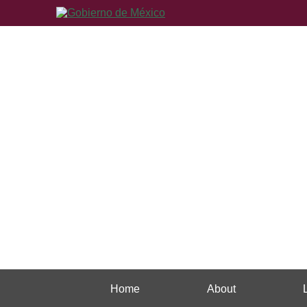
Home
About