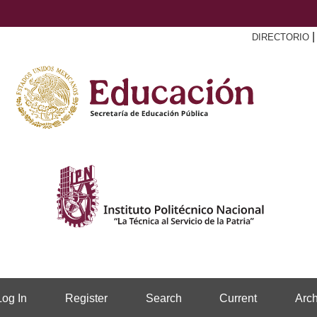
DIRECTORIO
Log In
Register
Search
Current
Arch