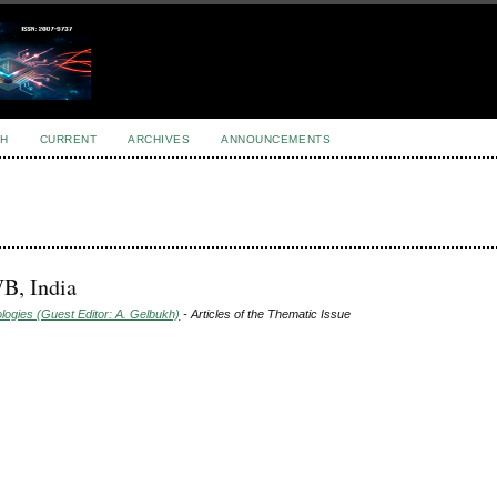
H
CURRENT
ARCHIVES
ANNOUNCEMENTS
B, India
ogies (Guest Editor: A. Gelbukh)
- Articles of the Thematic Issue