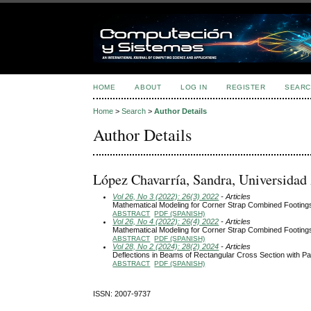
HOME
ABOUT
LOG IN
REGISTER
SEARC
Home
>
Search
>
Author Details
Author Details
López Chavarría, Sandra, Universida
Vol 26, No 3 (2022): 26(3) 2022
- Articles
Mathematical Modeling for Corner Strap Combined Footings
ABSTRACT
PDF (SPANISH)
Vol 26, No 4 (2022): 26(4) 2022
- Articles
Mathematical Modeling for Corner Strap Combined Footings
ABSTRACT
PDF (SPANISH)
Vol 28, No 2 (2024): 28(2) 2024
- Articles
Deflections in Beams of Rectangular Cross Section with Pa
ABSTRACT
PDF (SPANISH)
ISSN: 2007-9737