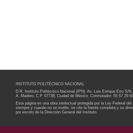
INSTITUTO POLITÉCNICO NACIONAL
D.R. Instituto Politécnico Nacional (IPN). Av. Luis Enrique Erro S
A. Madero, C.P. 07738, Ciudad de México. Conmutador: 55 57 29 60
Esta página es una obra intelectual protegida por la Ley Federal del
siempre y cuando no se mutile, se cite la fuente completa y su direcc
por escrito de la Dirección General del Instituto.