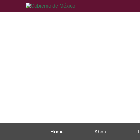
Home
About