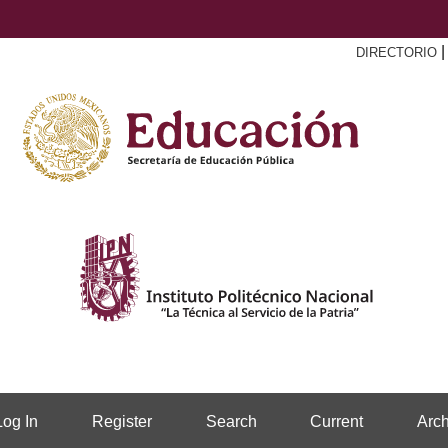
DIRECTORIO
Log In
Register
Search
Current
Arch