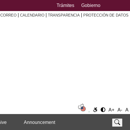
Trámites
Gobierno
|
|
|
|
CORREO
CALENDARIO
TRANSPARENCIA
PROTECCIÓN DE DATOS
A+
A-
A
ive
Announcement