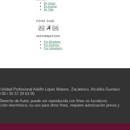
By Issue
By Author
By Title
FONT SIZE
INFORMATION
For Readers
For Authors
For Librarians
/N, Unidad Profesional Adolfo López Mateos, Zacatenco, Alcaldía Gustavo
 00 / 55 57 29 63 00.
 Derecho de Autor, puede ser reproducida con fines no lucrativos,
ión electrónica; su uso para otros fines, requiere autorización previa y