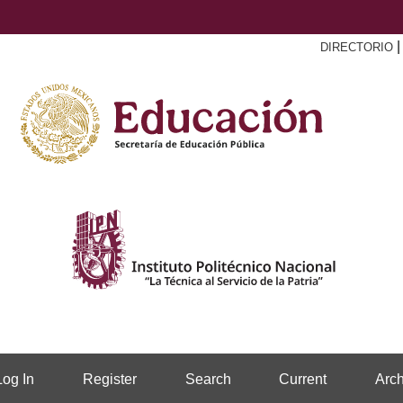
DIRECTORIO
Log In
Register
Search
Current
Arch