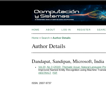
HOME
ABOUT
LOG IN
REGISTER
SEARC
Home
>
Search
>
Author Details
Author Details
Dandapat, Sandipan, Microsoft, India
Vol 20, No 3 (2016): Thematic Issue: Natural Language Pr
Improved Named Entity Recognition using Machine Translat
ABSTRACT
PDF
ISSN: 2007-9737