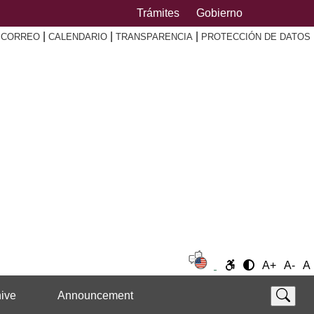
Trámites
Gobierno
|
|
|
|
CORREO
CALENDARIO
TRANSPARENCIA
PROTECCIÓN DE DATOS
A+
A-
A
ive
Announcement