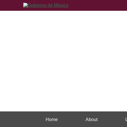
Home
About