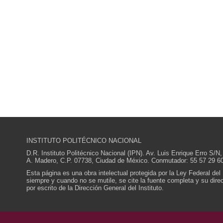
INSTITUTO POLITÉCNICO NACIONAL
D.R. Instituto Politécnico Nacional (IPN). Av. Luis Enrique Erro S
A. Madero, C.P. 07738, Ciudad de México. Conmutador: 55 57 29 60
Esta página es una obra intelectual protegida por la Ley Federal del
siempre y cuando no se mutile, se cite la fuente completa y su direcc
por escrito de la Dirección General del Instituto.