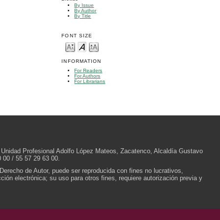
By Issue
By Author
By Title
FONT SIZE
INFORMATION
For Readers
For Authors
For Librarians
/N, Unidad Profesional Adolfo López Mateos, Zacatenco, Alcaldía Gustavo
 00 / 55 57 29 63 00.
 Derecho de Autor, puede ser reproducida con fines no lucrativos,
ión electrónica; su uso para otros fines, requiere autorización previa y