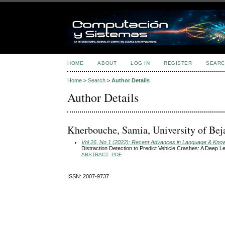
HOME
ABOUT
LOG IN
REGISTER
SEARC
Home
>
Search
>
Author Details
Author Details
Kherbouche, Samia, University of Beja
Vol 26, No 1 (2022): Recent Advances in Language & Knowle
Distraction Detection to Predict Vehicle Crashes: A Deep 
ABSTRACT
PDF
ISSN: 2007-9737