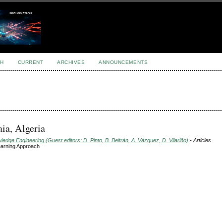
H
CURRENT
ARCHIVES
ANNOUNCEMENTS
ia, Algeria
dge Engineering (Guest editors: D. Pinto, B. Beltrán, A. Vázquez, D. Vilariño)
- Articles
Learning Approach