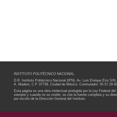
INSTITUTO POLITÉCNICO NACIONAL
D.R. Instituto Politécnico Nacional (IPN). Av. Luis Enrique Erro S
A. Madero, C.P. 07738, Ciudad de México. Conmutador: 55 57 29 60
Esta página es una obra intelectual protegida por la Ley Federal del
siempre y cuando no se mutile, se cite la fuente completa y su direcc
por escrito de la Dirección General del Instituto.