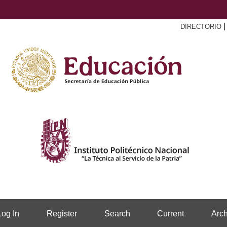
DIRECTORIO
Log In
Register
Search
Current
Arch