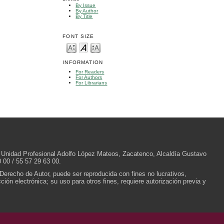
By Issue
By Author
By Title
FONT SIZE
INFORMATION
For Readers
For Authors
For Librarians
/N, Unidad Profesional Adolfo López Mateos, Zacatenco, Alcaldía Gustavo
 00 / 55 57 29 63 00.
 Derecho de Autor, puede ser reproducida con fines no lucrativos,
ión electrónica; su uso para otros fines, requiere autorización previa y