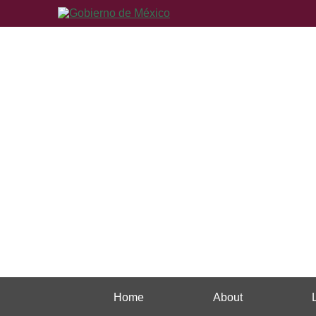
Home
About