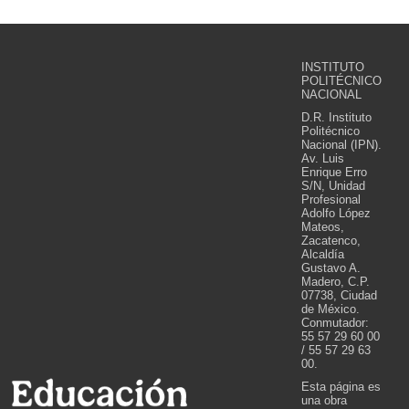
INSTITUTO
POLITÉCNICO
NACIONAL
D.R. Instituto
Politécnico
Nacional (IPN).
Av. Luis
Enrique Erro
S/N, Unidad
Profesional
Adolfo López
Mateos,
Zacatenco,
Alcaldía
Gustavo A.
Madero, C.P.
07738, Ciudad
de México.
Conmutador:
55 57 29 60 00
/ 55 57 29 63
00.
Esta página es
una obra