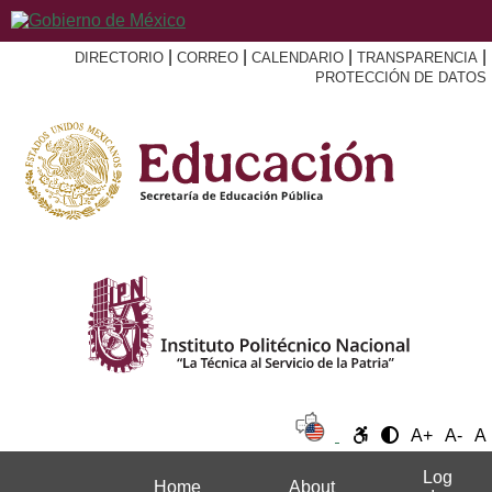
|
|
|
|
DIRECTORIO
CORREO
CALENDARIO
TRANSPARENCIA
PROTECCIÓN DE DATOS
A+
A-
A
Log
Home
About