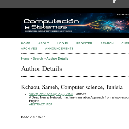
In
HOME
ABOUT
LOG IN
REGISTER
SEARCH
CUR
ARCHIVES
ANNOUNCEMENTS
Home
>
Search
>
Author Details
Author Details
Kchaou, Sameh, Computer science, Tunisia
Vol 29, No 2 (2025): 29(2) 2025
- Articles
A Deep Neural Network machine translation Approach from a low-resou
English
ABSTRACT
PDF
ISSN: 2007-9737