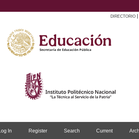
DIRECTORIO
Log In
Register
Search
Current
Arch