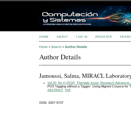
HOME
ABOUT
LOG IN
REGISTER
SEARC
Home
>
Search
>
Author Details
Author Details
Jamoussi, Salma, MIRACL Laboratory, 
Vol 20, No 4 (2016): Thematic Issue: Research Advances an
POS Tagging without a Tagger: Using Aligned Corpora fo
ABSTRACT
PDF
ISSN: 2007-9737