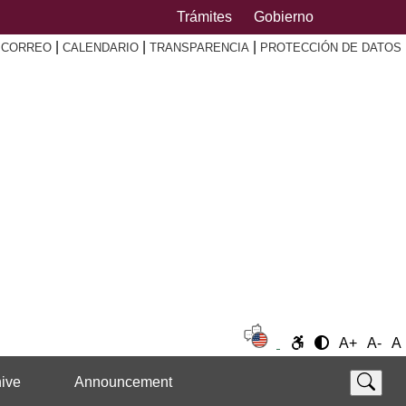
Trámites
Gobierno
|
|
|
|
CORREO
CALENDARIO
TRANSPARENCIA
PROTECCIÓN DE DATOS
A+
A-
A
ive
Announcement