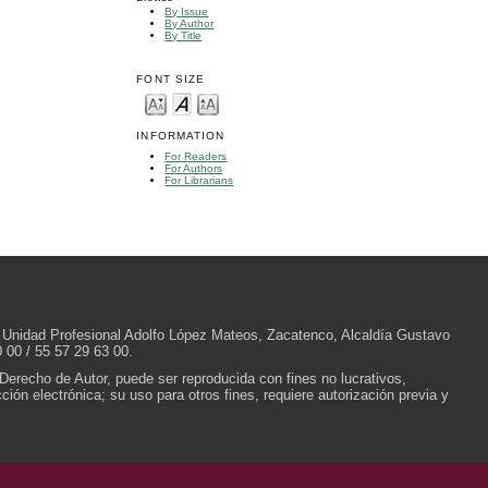
By Issue
By Author
By Title
FONT SIZE
INFORMATION
For Readers
For Authors
For Librarians
/N, Unidad Profesional Adolfo López Mateos, Zacatenco, Alcaldía Gustavo
 00 / 55 57 29 63 00.
 Derecho de Autor, puede ser reproducida con fines no lucrativos,
ión electrónica; su uso para otros fines, requiere autorización previa y