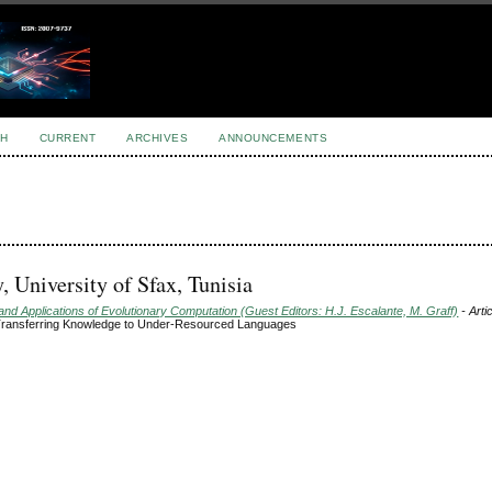
H
CURRENT
ARCHIVES
ANNOUNCEMENTS
University of Sfax, Tunisia
d Applications of Evolutionary Computation (Guest Editors: H.J. Escalante, M. Graff)
- Arti
r Transferring Knowledge to Under-Resourced Languages