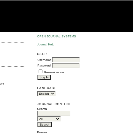
OPEN JOURNAL SYSTEMS
Journal Help
USER
Username
Password
Remember me
cles
LANGUAGE
JOURNAL CONTENT
Search
Browse