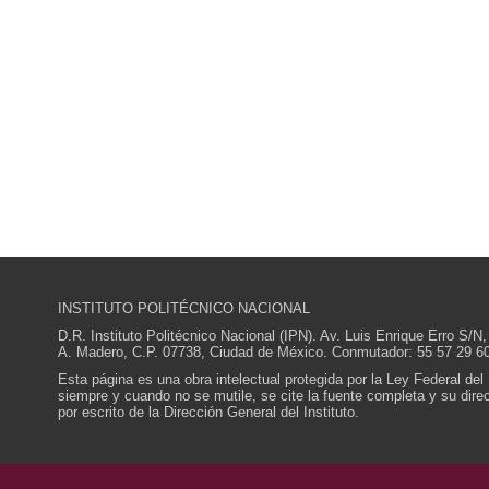
INSTITUTO POLITÉCNICO NACIONAL
D.R. Instituto Politécnico Nacional (IPN). Av. Luis Enrique Erro S
A. Madero, C.P. 07738, Ciudad de México. Conmutador: 55 57 29 60
Esta página es una obra intelectual protegida por la Ley Federal del
siempre y cuando no se mutile, se cite la fuente completa y su direcc
por escrito de la Dirección General del Instituto.