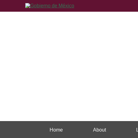
Home
About