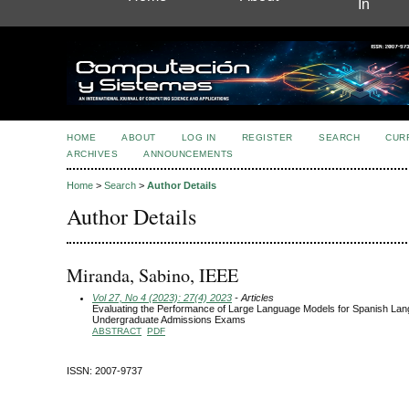
In
HOME
ABOUT
LOG IN
REGISTER
SEARCH
CUR
ARCHIVES
ANNOUNCEMENTS
Home
>
Search
>
Author Details
Author Details
Miranda, Sabino, IEEE
Vol 27, No 4 (2023): 27(4) 2023
- Articles
Evaluating the Performance of Large Language Models for Spanish Lan
Undergraduate Admissions Exams
ABSTRACT
PDF
ISSN: 2007-9737