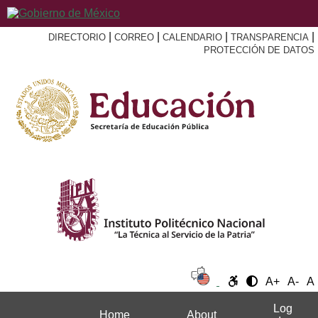
|
|
|
|
DIRECTORIO
CORREO
CALENDARIO
TRANSPARENCIA
PROTECCIÓN DE DATOS
A+
A-
A
Log
Home
About