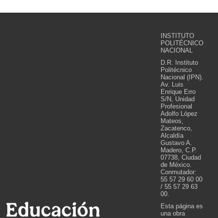
INSTITUTO
POLITÉCNICO
NACIONAL
D.R. Instituto
Politécnico
Nacional (IPN).
Av. Luis
Enrique Erro
S/N, Unidad
Profesional
Adolfo López
Mateos,
Zacatenco,
Alcaldía
Gustavo A.
Madero, C.P.
07738, Ciudad
de México.
Conmutador:
55 57 29 60 00
/ 55 57 29 63
00.
Esta página es
una obra