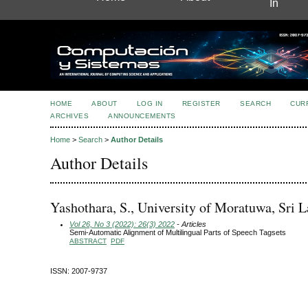
In
HOME
ABOUT
LOG IN
REGISTER
SEARCH
CUR
ARCHIVES
ANNOUNCEMENTS
Home
>
Search
>
Author Details
Author Details
Yashothara, S., University of Moratuwa, Sri 
Vol 26, No 3 (2022): 26(3) 2022
- Articles
Semi-Automatic Alignment of Multilingual Parts of Speech Tagsets
ABSTRACT
PDF
ISSN: 2007-9737