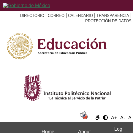
|
|
|
|
DIRECTORIO
CORREO
CALENDARIO
TRANSPARENCIA
PROTECCIÓN DE DATOS
A+
A-
A
Log
Home
About