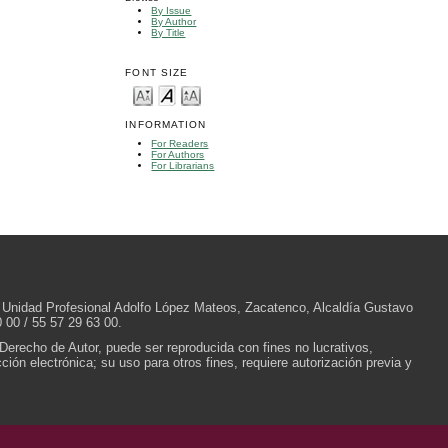
By Issue
By Author
By Title
FONT SIZE
INFORMATION
For Readers
For Authors
For Librarians
/N, Unidad Profesional Adolfo López Mateos, Zacatenco, Alcaldía Gustavo
 00 / 55 57 29 63 00.
 Derecho de Autor, puede ser reproducida con fines no lucrativos,
ión electrónica; su uso para otros fines, requiere autorización previa y