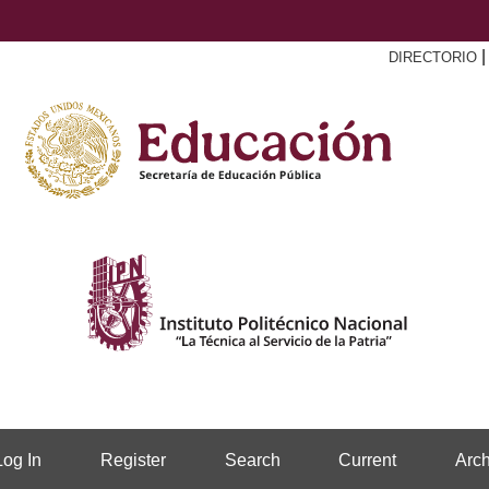
DIRECTORIO
Log In
Register
Search
Current
Arch