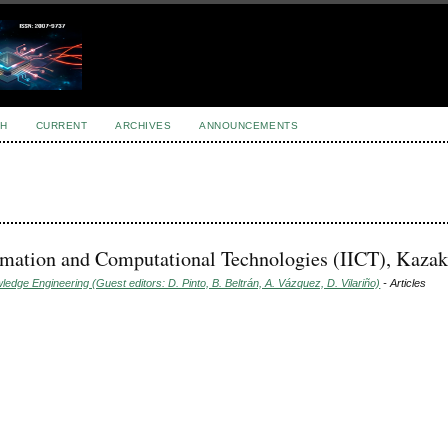
H
CURRENT
ARCHIVES
ANNOUNCEMENTS
ormation and Computational Technologies (IICT), Kaza
dge Engineering (Guest editors: D. Pinto, B. Beltrán, A. Vázquez, D. Vilariño)
- Articles