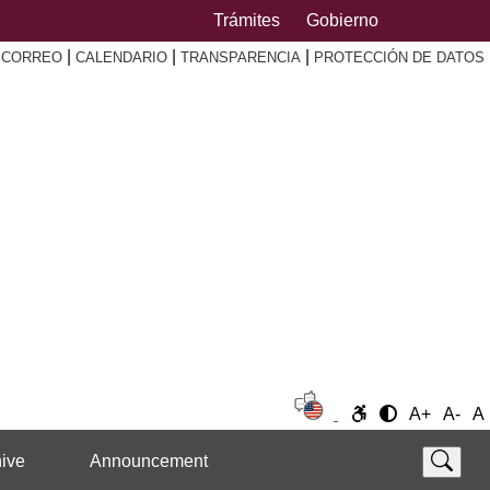
Trámites
Gobierno
|
|
|
|
CORREO
CALENDARIO
TRANSPARENCIA
PROTECCIÓN DE DATOS
A+
A-
A
ive
Announcement