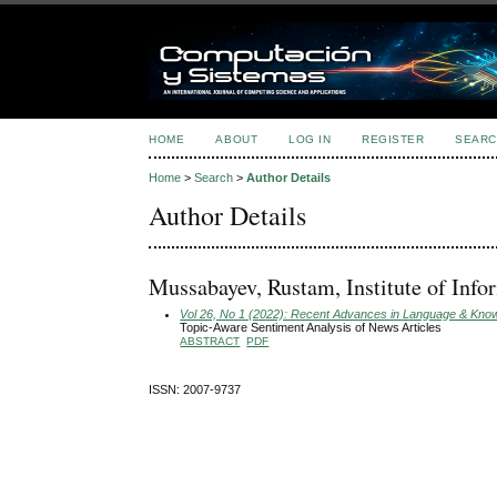
HOME
ABOUT
LOG IN
REGISTER
SEARC
Home
>
Search
>
Author Details
Author Details
Mussabayev, Rustam, Institute of Inf
Vol 26, No 1 (2022): Recent Advances in Language & Knowle
Topic-Aware Sentiment Analysis of News Articles
ABSTRACT
PDF
ISSN: 2007-9737