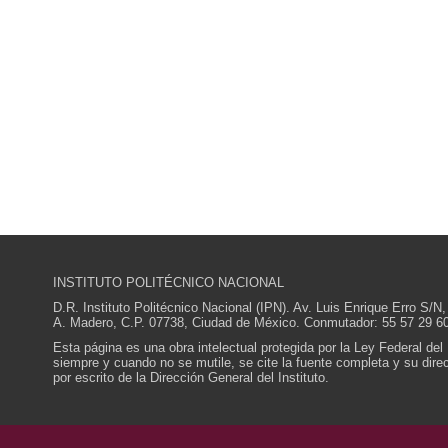
INSTITUTO POLITÉCNICO NACIONAL
D.R. Instituto Politécnico Nacional (IPN). Av. Luis Enrique Erro S
A. Madero, C.P. 07738, Ciudad de México. Conmutador: 55 57 29 60
Esta página es una obra intelectual protegida por la Ley Federal del
siempre y cuando no se mutile, se cite la fuente completa y su direcc
por escrito de la Dirección General del Instituto.