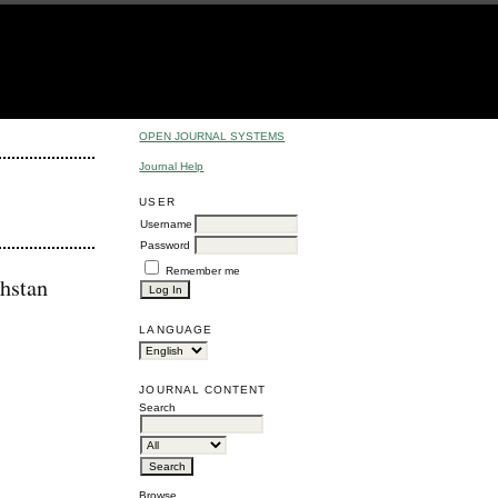
OPEN JOURNAL SYSTEMS
Journal Help
USER
Username
Password
Remember me
khstan
LANGUAGE
JOURNAL CONTENT
Search
Browse