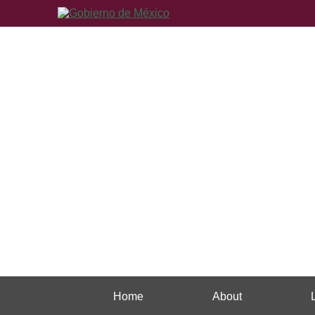
Home
About