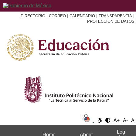
|
|
|
|
DIRECTORIO
CORREO
CALENDARIO
TRANSPARENCIA
PROTECCIÓN DE DATOS
A+
A-
A
Log
Home
About