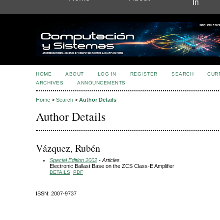
In
HOME
ABOUT
LOG IN
REGISTER
SEARCH
CUR
ARCHIVES
ANNOUNCEMENTS
Home
>
Search
>
Author Details
Author Details
Vázquez, Rubén
Special Edition 2002
- Articles
Electronic Ballast Base on the ZCS Class-E Amplifier
DETAILS
PDF
ISSN: 2007-9737