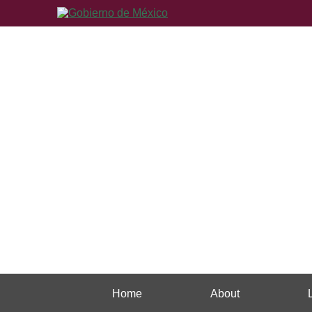
Home
About