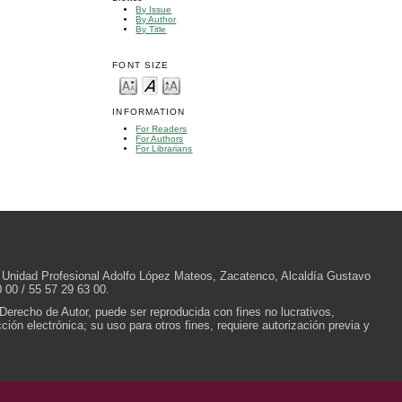
By Issue
By Author
By Title
FONT SIZE
INFORMATION
For Readers
For Authors
For Librarians
/N, Unidad Profesional Adolfo López Mateos, Zacatenco, Alcaldía Gustavo
 00 / 55 57 29 63 00.
 Derecho de Autor, puede ser reproducida con fines no lucrativos,
ión electrónica; su uso para otros fines, requiere autorización previa y