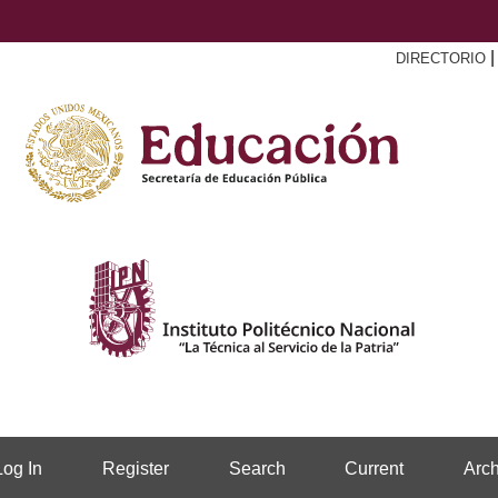
DIRECTORIO
Log In
Register
Search
Current
Arch