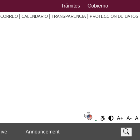
Trámites
Gobierno
|
|
|
|
CORREO
CALENDARIO
TRANSPARENCIA
PROTECCIÓN DE DATOS
A+
A-
A
ive
Announcement