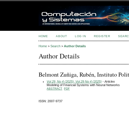
HOME
ABOUT
LOG IN
REGISTER
SEARC
Home
>
Search
>
Author Details
Author Details
Belmont Zuñiga, Rubén, Instituto Poli
Vol 29, No 4 (2025): Vol 29 No 4 (2025)
- Articles
Modeling of Financial Systems with Neural Networks
ABSTRACT
PDF
ISSN: 2007-9737