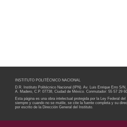
INSTITUTO POLITÉCNICO NACIONAL
D.R. Instituto Politécnico Nacional (IPN). Av. Luis Enrique Erro S
A. Madero, C.P. 07738, Ciudad de México. Conmutador: 55 57 29 60
Esta página es una obra intelectual protegida por la Ley Federal del
siempre y cuando no se mutile, se cite la fuente completa y su direcc
por escrito de la Dirección General del Instituto.