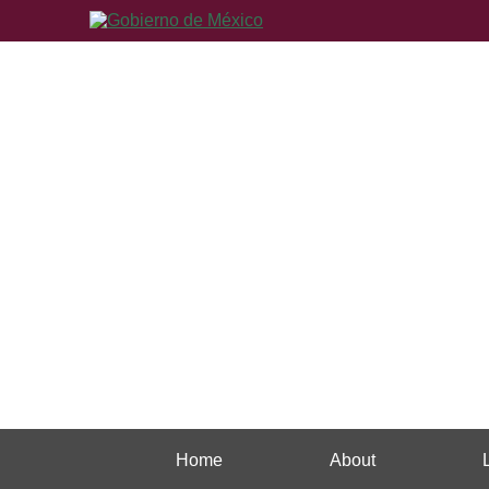
Home
About