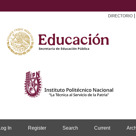
DIRECTORIO
Log In
Register
Search
Current
Arch