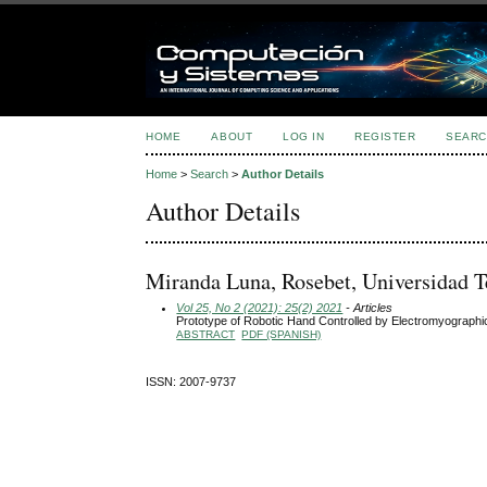
HOME
ABOUT
LOG IN
REGISTER
SEARC
Home
>
Search
>
Author Details
Author Details
Miranda Luna, Rosebet, Universidad T
Vol 25, No 2 (2021): 25(2) 2021
- Articles
Prototype of Robotic Hand Controlled by Electromyographi
ABSTRACT
PDF (SPANISH)
ISSN: 2007-9737