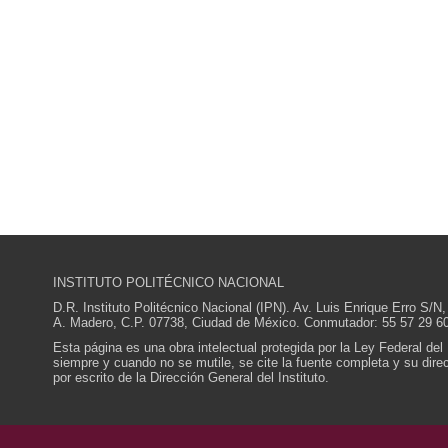
INSTITUTO POLITÉCNICO NACIONAL
D.R. Instituto Politécnico Nacional (IPN). Av. Luis Enrique Erro S
A. Madero, C.P. 07738, Ciudad de México. Conmutador: 55 57 29 60
Esta página es una obra intelectual protegida por la Ley Federal del
siempre y cuando no se mutile, se cite la fuente completa y su direcc
por escrito de la Dirección General del Instituto.