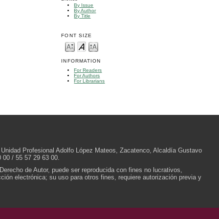
By Issue
By Author
By Title
FONT SIZE
INFORMATION
For Readers
For Authors
For Librarians
/N, Unidad Profesional Adolfo López Mateos, Zacatenco, Alcaldía Gustavo
 00 / 55 57 29 63 00.
 Derecho de Autor, puede ser reproducida con fines no lucrativos,
ión electrónica; su uso para otros fines, requiere autorización previa y