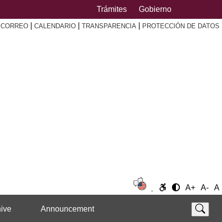
Trámites
Gobierno
|
|
|
|
CORREO
CALENDARIO
TRANSPARENCIA
PROTECCIÓN DE DATOS
A+
A-
A
ive
Announcement