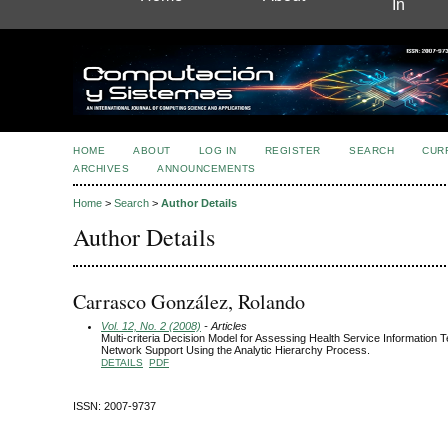
In
HOME
ABOUT
LOG IN
REGISTER
SEARCH
CUR
ARCHIVES
ANNOUNCEMENTS
Home
>
Search
>
Author Details
Author Details
Carrasco González, Rolando
Vol. 12, No. 2 (2008)
- Articles
Multi-criteria Decision Model for Assessing Health Service Information 
Network Support Using the Analytic Hierarchy Process.
DETAILS
PDF
ISSN: 2007-9737