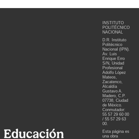
INSTITUTO
POLITÉCNICO
NACIONAL
D.R. Instituto
Politécnico
Nacional (IPN).
Av. Luis
Enrique Erro
S/N, Unidad
Profesional
Adolfo López
Mateos,
Zacatenco,
Alcaldía
Gustavo A.
Madero, C.P.
07738, Ciudad
de México.
Conmutador:
55 57 29 60 00
/ 55 57 29 63
00.
Esta página es
una obra