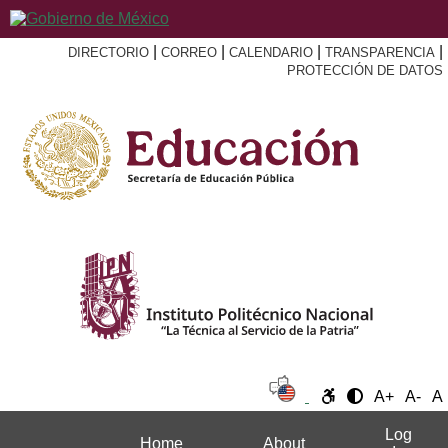
|
|
|
|
DIRECTORIO
CORREO
CALENDARIO
TRANSPARENCIA
PROTECCIÓN DE DATOS
A+
A-
A
Log
Home
About