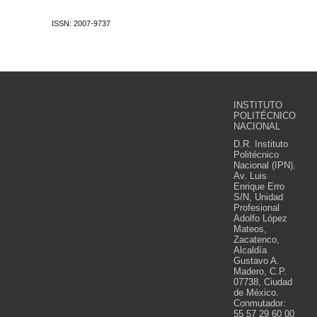
ISSN: 2007-9737
INSTITUTO
POLITÉCNICO
NACIONAL
D.R. Instituto
Politécnico
Nacional (IPN).
Av. Luis
Enrique Erro
S/N, Unidad
Profesional
Adolfo López
Mateos,
Zacatenco,
Alcaldía
Gustavo A.
Madero, C.P.
07738, Ciudad
de México.
Conmutador:
55 57 29 60 00