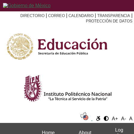
|
|
|
|
DIRECTORIO
CORREO
CALENDARIO
TRANSPARENCIA
PROTECCIÓN DE DATOS
A+
A-
A
Log
Home
About