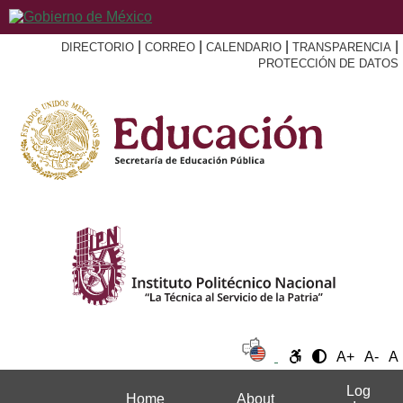
|
|
|
|
DIRECTORIO
CORREO
CALENDARIO
TRANSPARENCIA
PROTECCIÓN DE DATOS
A+
A-
A
Log
Home
About