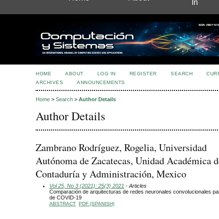
In
HOME
ABOUT
LOG IN
REGISTER
SEARCH
CUR
ARCHIVES
ANNOUNCEMENTS
Home
>
Search
>
Author Details
Author Details
Zambrano Rodríguez, Rogelia, Universidad
Autónoma de Zacatecas, Unidad Académica d
Contaduría y Administración, Mexico
Vol 25, No 3 (2021): 25(3) 2021
- Articles
Comparación de arquitecturas de redes neuronales convolucionales par
de COVID-19
ABSTRACT
PDF (SPANISH)