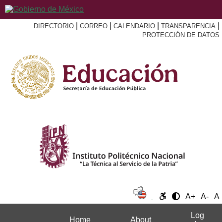
|
|
|
|
DIRECTORIO
CORREO
CALENDARIO
TRANSPARENCIA
PROTECCIÓN DE DATOS
A+
A-
A
Log
Home
About