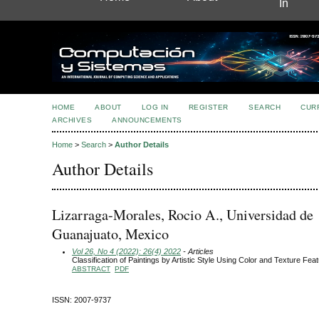
In
HOME
ABOUT
LOG IN
REGISTER
SEARCH
CUR
ARCHIVES
ANNOUNCEMENTS
Home
>
Search
>
Author Details
Author Details
Lizarraga-Morales, Rocio A., Universidad de
Guanajuato, Mexico
Vol 26, No 4 (2022): 26(4) 2022
- Articles
Classification of Paintings by Artistic Style Using Color and Texture Fea
ABSTRACT
PDF
ISSN: 2007-9737