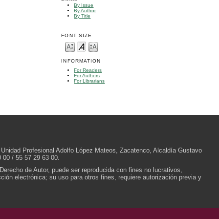
By Issue
By Author
By Title
FONT SIZE
INFORMATION
For Readers
For Authors
For Librarians
/N, Unidad Profesional Adolfo López Mateos, Zacatenco, Alcaldía Gustavo
 00 / 55 57 29 63 00.
 Derecho de Autor, puede ser reproducida con fines no lucrativos,
ión electrónica; su uso para otros fines, requiere autorización previa y