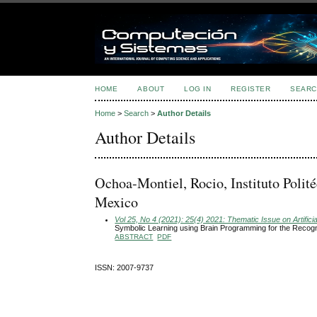
HOME
ABOUT
LOG IN
REGISTER
SEARC
Home
>
Search
>
Author Details
Author Details
Ochoa-Montiel, Rocio, Instituto Polit
Mexico
Vol 25, No 4 (2021): 25(4) 2021: Thematic Issue on Artificial
Symbolic Learning using Brain Programming for the Recog
ABSTRACT
PDF
ISSN: 2007-9737