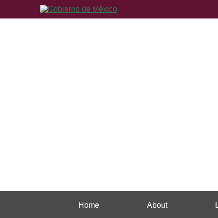
Home
About