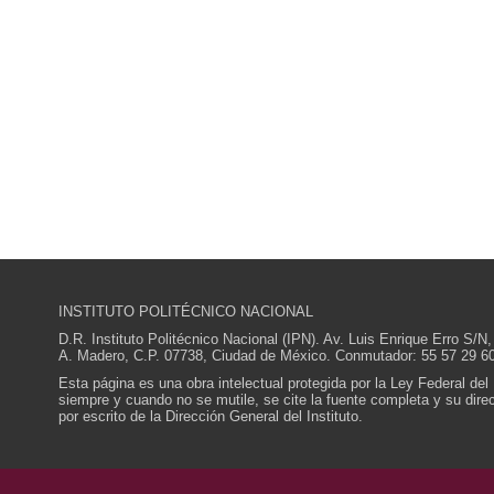
INSTITUTO POLITÉCNICO NACIONAL
D.R. Instituto Politécnico Nacional (IPN). Av. Luis Enrique Erro S
A. Madero, C.P. 07738, Ciudad de México. Conmutador: 55 57 29 60
Esta página es una obra intelectual protegida por la Ley Federal del
siempre y cuando no se mutile, se cite la fuente completa y su direcc
por escrito de la Dirección General del Instituto.