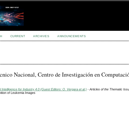
H
CURRENT
ARCHIVES
ANNOUNCEMENTS
écnico Nacional, Centro de Investigación en Computaci
 Intelligence for Industry 4.0 (Guest Editors: O. Vergara et al.)
- Articles of the Thematic Iss
nition of Leukemia Images