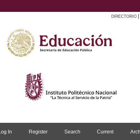
DIRECTORIO
Log In
Register
Search
Current
Arch