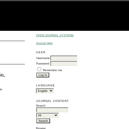
OPEN JOURNAL SYSTEMS
Journal Help
USER
Username
Password
Remember me
ón,
LANGUAGE
ue
JOURNAL CONTENT
Search
Browse