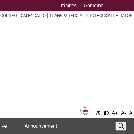
Trámites
Gobierno
|
|
|
|
CORREO
CALENDARIO
TRANSPARENCIA
PROTECCIÓN DE DATOS
A+
A-
A
ive
Announcement