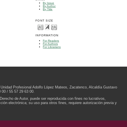
By Issue
By Author
By Title
FONT SIZE
INFORMATION
For Readers
For Authors
For Librarians
/N, Unidad Profesional Adolfo López Mateos, Zacatenco, Alcaldía Gustavo
 00 / 55 57 29 63 00.
 Derecho de Autor, puede ser reproducida con fines no lucrativos,
ión electrónica; su uso para otros fines, requiere autorización previa y