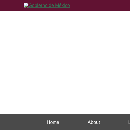
Home
About