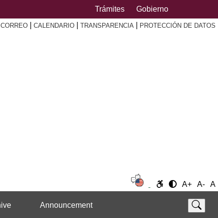
Trámites
Gobierno
|
|
|
|
CORREO
CALENDARIO
TRANSPARENCIA
PROTECCIÓN DE DATOS
A+
A-
A
ive
Announcement