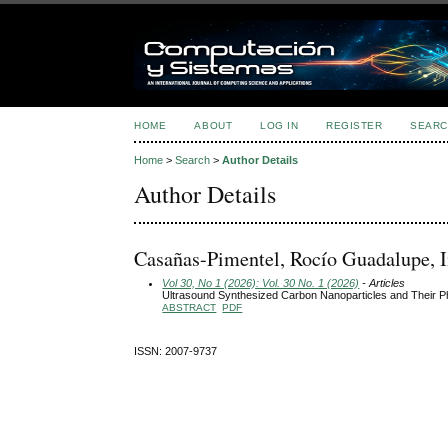
HOME
ABOUT
LOG IN
REGISTER
SEARC
Home
>
Search
>
Author Details
Author Details
Casañas-Pimentel, Rocío Guadalupe, I
Vol 30, No 1 (2026): Vol. 30 No. 1 (2026)
- Articles
Ultrasound Synthesized Carbon Nanoparticles and Their 
ABSTRACT
PDF
ISSN: 2007-9737