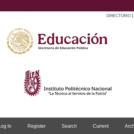
DIRECTORIO
Log In
Register
Search
Current
Arch