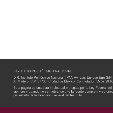
INSTITUTO POLITÉCNICO NACIONAL
D.R. Instituto Politécnico Nacional (IPN). Av. Luis Enrique Erro S
A. Madero, C.P. 07738, Ciudad de México. Conmutador: 55 57 29 60
Esta página es una obra intelectual protegida por la Ley Federal del
siempre y cuando no se mutile, se cite la fuente completa y su direcc
por escrito de la Dirección General del Instituto.