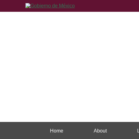
Home
About