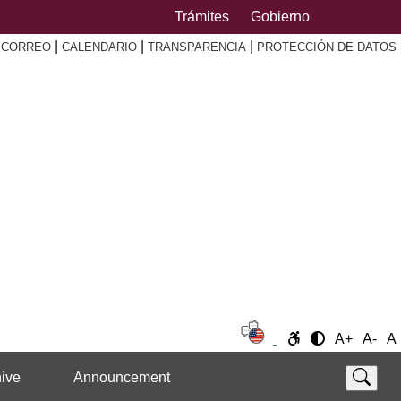
Trámites
Gobierno
|
|
|
|
CORREO
CALENDARIO
TRANSPARENCIA
PROTECCIÓN DE DATOS
A+
A-
A
ive
Announcement