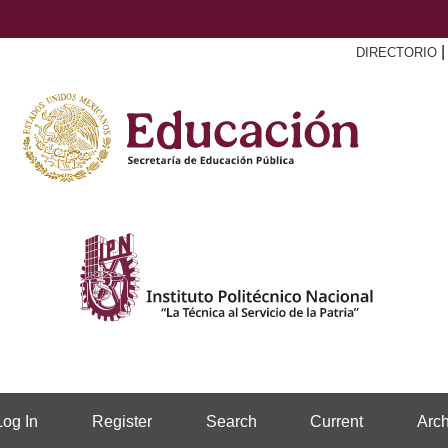
DIRECTORIO
Log In
Register
Search
Current
Arch