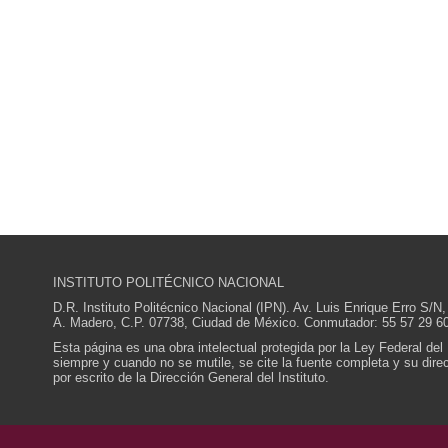
INSTITUTO POLITÉCNICO NACIONAL
D.R. Instituto Politécnico Nacional (IPN). Av. Luis Enrique Erro S
A. Madero, C.P. 07738, Ciudad de México. Conmutador: 55 57 29 60
Esta página es una obra intelectual protegida por la Ley Federal del
siempre y cuando no se mutile, se cite la fuente completa y su direcc
por escrito de la Dirección General del Instituto.