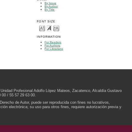
By Issue
By Author
By Title
FONT SIZE
INFORMATION
For Readers
For Authors
For Librarians
/N, Unidad Profesional Adolfo López Mateos, Zacatenco, Alcaldía Gustavo
 00 / 55 57 29 63 00.
 Derecho de Autor, puede ser reproducida con fines no lucrativos,
ión electrónica; su uso para otros fines, requiere autorización previa y