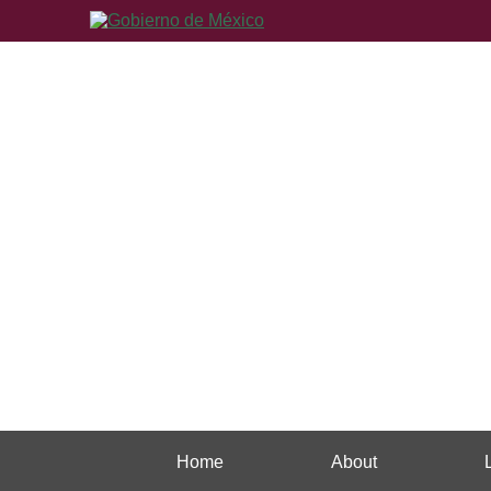
Home
About