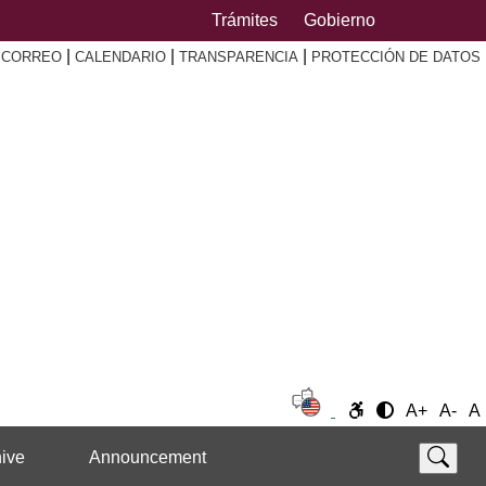
Trámites
Gobierno
|
|
|
|
CORREO
CALENDARIO
TRANSPARENCIA
PROTECCIÓN DE DATOS
A+
A-
A
ive
Announcement