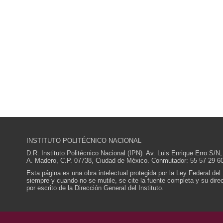
INSTITUTO POLITÉCNICO NACIONAL
D.R. Instituto Politécnico Nacional (IPN). Av. Luis Enrique Erro S
A. Madero, C.P. 07738, Ciudad de México. Conmutador: 55 57 29 60
Esta página es una obra intelectual protegida por la Ley Federal del
siempre y cuando no se mutile, se cite la fuente completa y su direcc
por escrito de la Dirección General del Instituto.