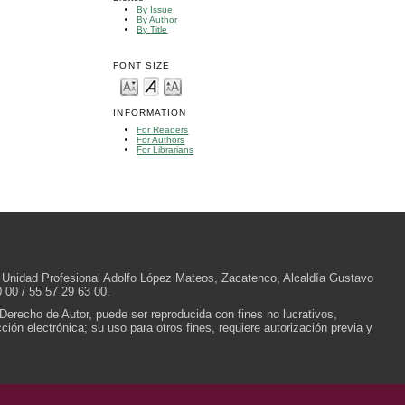
By Issue
By Author
By Title
FONT SIZE
INFORMATION
For Readers
For Authors
For Librarians
/N, Unidad Profesional Adolfo López Mateos, Zacatenco, Alcaldía Gustavo
 00 / 55 57 29 63 00.
 Derecho de Autor, puede ser reproducida con fines no lucrativos,
ión electrónica; su uso para otros fines, requiere autorización previa y