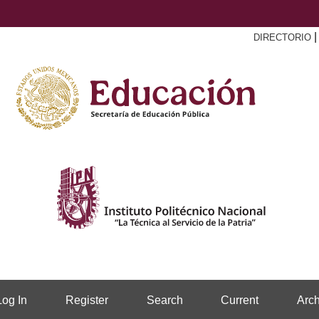
DIRECTORIO
Log In
Register
Search
Current
Arch