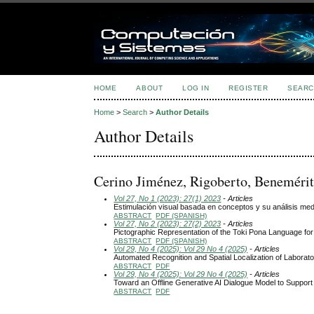
HOME
ABOUT
LOG IN
REGISTER
SEARC
Home
>
Search
>
Author Details
Author Details
Cerino Jiménez, Rigoberto, Beneméri
Vol 27, No 1 (2023): 27(1) 2023
- Articles
Estimulación visual basada en conceptos y su análisis med
ABSTRACT
PDF (SPANISH)
Vol 27, No 2 (2023): 27(2) 2023
- Articles
Pictographic Representation of the Toki Pona Language fo
ABSTRACT
PDF (SPANISH)
Vol 29, No 4 (2025): Vol 29 No 4 (2025)
- Articles
Automated Recognition and Spatial Localization of Laborato
ABSTRACT
PDF
Vol 29, No 4 (2025): Vol 29 No 4 (2025)
- Articles
Toward an Offline Generative AI Dialogue Model to Support
ABSTRACT
PDF