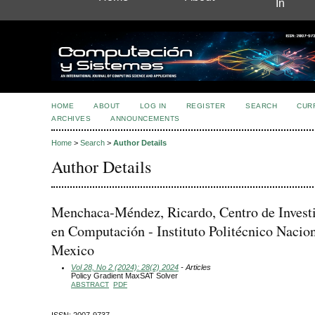
In
HOME
ABOUT
LOG IN
REGISTER
SEARCH
CUR
ARCHIVES
ANNOUNCEMENTS
Home
>
Search
>
Author Details
Author Details
Menchaca-Méndez, Ricardo, Centro de Invest
en Computación - Instituto Politécnico Nacion
Mexico
Vol 28, No 2 (2024): 28(2) 2024
- Articles
Policy Gradient MaxSAT Solver
ABSTRACT
PDF