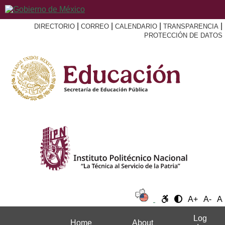
|
|
|
|
DIRECTORIO
CORREO
CALENDARIO
TRANSPARENCIA
PROTECCIÓN DE DATOS
A+
A-
A
Log
Home
About