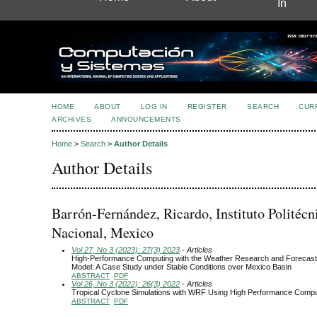
In
HOME
ABOUT
LOG IN
REGISTER
SEARCH
CUR
ARCHIVES
ANNOUNCEMENTS
Home
>
Search
>
Author Details
Author Details
Barrón-Fernández, Ricardo, Instituto Politécn
Nacional, Mexico
Vol 27, No 3 (2023): 27(3) 2023
- Articles
High-Performance Computing with the Weather Research and Forecas
Model: A Case Study under Stable Conditions over Mexico Basin
ABSTRACT
PDF
Vol 26, No 3 (2022): 26(3) 2022
- Articles
Tropical Cyclone Simulations with WRF Using High Performance Compu
ABSTRACT
PDF