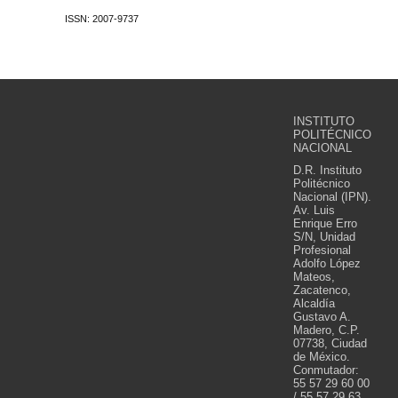
ISSN: 2007-9737
INSTITUTO
POLITÉCNICO
NACIONAL
D.R. Instituto
Politécnico
Nacional (IPN).
Av. Luis
Enrique Erro
S/N, Unidad
Profesional
Adolfo López
Mateos,
Zacatenco,
Alcaldía
Gustavo A.
Madero, C.P.
07738, Ciudad
de México.
Conmutador:
55 57 29 60 00
/ 55 57 29 63