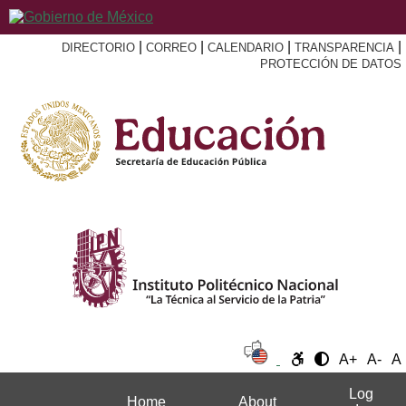
|
|
|
|
DIRECTORIO
CORREO
CALENDARIO
TRANSPARENCIA
PROTECCIÓN DE DATOS
A+
A-
A
Log
Home
About