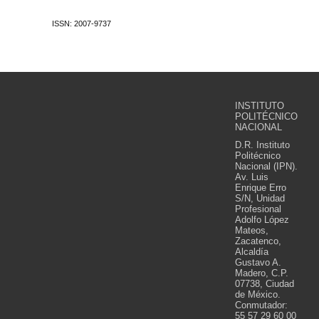
ISSN: 2007-9737
INSTITUTO
POLITÉCNICO
NACIONAL
D.R. Instituto
Politécnico
Nacional (IPN).
Av. Luis
Enrique Erro
S/N, Unidad
Profesional
Adolfo López
Mateos,
Zacatenco,
Alcaldía
Gustavo A.
Madero, C.P.
07738, Ciudad
de México.
Conmutador:
55 57 29 60 00