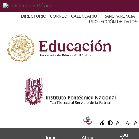
|
|
|
|
DIRECTORIO
CORREO
CALENDARIO
TRANSPARENCIA
PROTECCIÓN DE DATOS
A+
A-
A
Log
Home
About