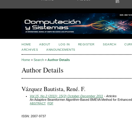
In
HOME
ABOUT
LOG IN
REGISTER
SEARCH
CUR
ARCHIVES
ANNOUNCEMENTS
Home
>
Search
>
Author Details
Author Details
Vázquez Bautista, René. F.
Vol 15, No 2 (2011): 15(2) October-December 2011
- Articles
An Adaptive Beamformer Algorithm-Based BMEVA Method for Enhanced
ABSTRACT
PDF
ISSN: 2007-9737