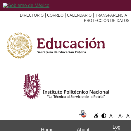
|
|
|
|
DIRECTORIO
CORREO
CALENDARIO
TRANSPARENCIA
PROTECCIÓN DE DATOS
A+
A-
A
Log
Home
About