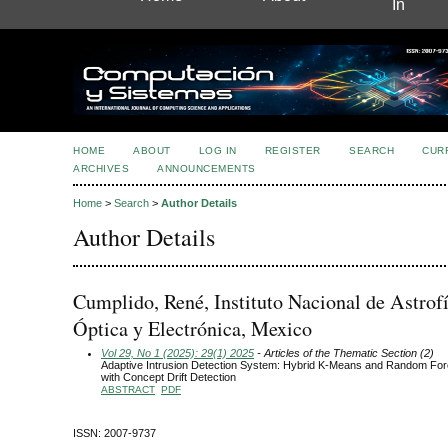
In
HOME
ABOUT
LOG IN
REGISTER
SEARCH
CUR
ARCHIVES
ANNOUNCEMENTS
Home
>
Search
>
Author Details
Author Details
Cumplido, René, Instituto Nacional de Astrofí
Óptica y Electrónica, Mexico
Vol 29, No 1 (2025): 29(1) 2025
- Articles of the Thematic Section (2)
Adaptive Intrusion Detection System: Hybrid K-Means and Random For
with Concept Drift Detection
ABSTRACT
PDF
ISSN: 2007-9737