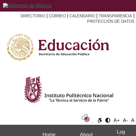
|
|
|
|
DIRECTORIO
CORREO
CALENDARIO
TRANSPARENCIA
PROTECCIÓN DE DATOS
A+
A-
A
Log
Home
About