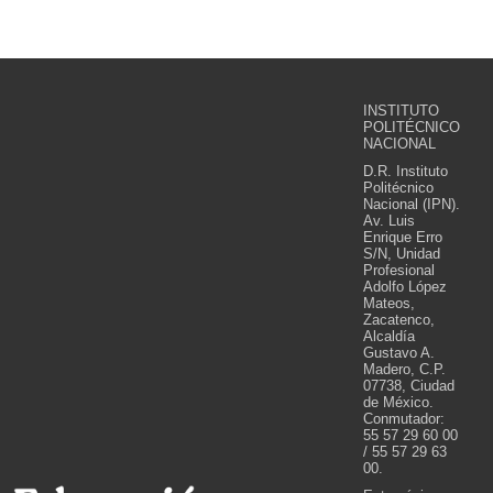
INSTITUTO
POLITÉCNICO
NACIONAL
D.R. Instituto
Politécnico
Nacional (IPN).
Av. Luis
Enrique Erro
S/N, Unidad
Profesional
Adolfo López
Mateos,
Zacatenco,
Alcaldía
Gustavo A.
Madero, C.P.
07738, Ciudad
de México.
Conmutador:
55 57 29 60 00
/ 55 57 29 63
00.