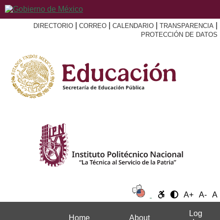
|
|
|
|
DIRECTORIO
CORREO
CALENDARIO
TRANSPARENCIA
PROTECCIÓN DE DATOS
A+
A-
A
Log
Home
About