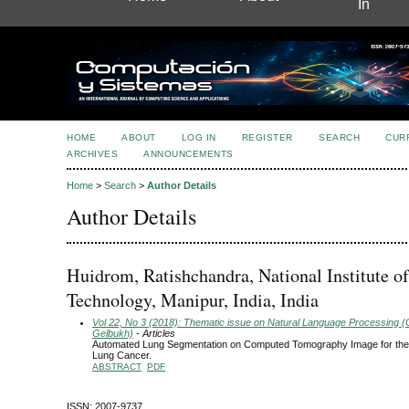
In
HOME
ABOUT
LOG IN
REGISTER
SEARCH
CUR
ARCHIVES
ANNOUNCEMENTS
Home
>
Search
>
Author Details
Author Details
Huidrom, Ratishchandra, National Institute of
Technology, Manipur, India, India
Vol 22, No 3 (2018): Thematic issue on Natural Language Processing (G
Gelbukh)
- Articles
Automated Lung Segmentation on Computed Tomography Image for the 
Lung Cancer.
ABSTRACT
PDF
ISSN: 2007-9737