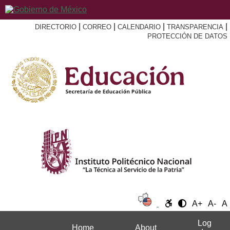
|
|
|
|
DIRECTORIO
CORREO
CALENDARIO
TRANSPARENCIA
PROTECCIÓN DE DATOS
A+
A-
A
Log
Home
About