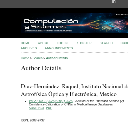
In
HOME
ABOUT
LOG IN
REGISTER
SEARCH
CUR
ARCHIVES
ANNOUNCEMENTS
Home
>
Search
>
Author Details
Author Details
Diaz-Hernández, Raquel, Instituto Nacional d
Astrofísica Óptica y Electrónica, Mexico
Vol 29, No 1 (2025): 29(1) 2025
- Articles of the Thematic Section (2)
Confidence Calibration of CNNs in Medical Image Databases
ABSTRACT
PDF
ISSN: 2007-9737