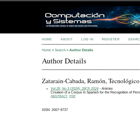
HOME
ABOUT
LOG IN
REGISTER
SEARC
Home
>
Search
>
Author Details
Author Details
Zatarain-Cabada, Ramón, Tecnológico
Vol 28, No 3 (2024): 28(3) 2024
- Articles
Creation of a Corpus in Spanish for the Recognition of Pers
ABSTRACT
PDF
ISSN: 2007-9737