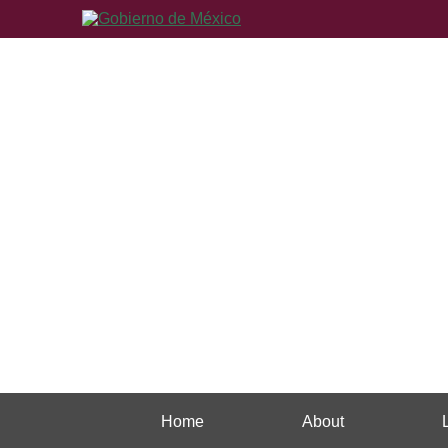
Home
About