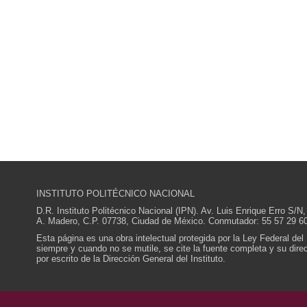
INSTITUTO POLITÉCNICO NACIONAL
D.R. Instituto Politécnico Nacional (IPN). Av. Luis Enrique Erro S
A. Madero, C.P. 07738, Ciudad de México. Conmutador: 55 57 29 60
Esta página es una obra intelectual protegida por la Ley Federal del
siempre y cuando no se mutile, se cite la fuente completa y su direcc
por escrito de la Dirección General del Instituto.