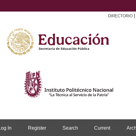
DIRECTORIO
Log In
Register
Search
Current
Arch