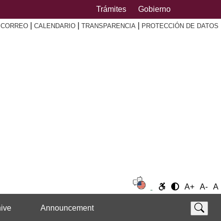
Trámites
Gobierno
|
|
|
|
CORREO
CALENDARIO
TRANSPARENCIA
PROTECCIÓN DE DATOS
A+
A-
A
ive
Announcement