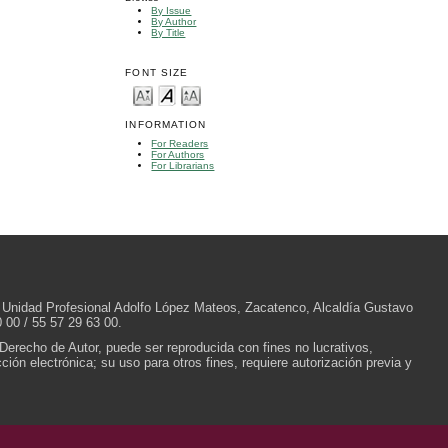
By Issue
By Author
By Title
FONT SIZE
INFORMATION
For Readers
For Authors
For Librarians
/N, Unidad Profesional Adolfo López Mateos, Zacatenco, Alcaldía Gustavo
 00 / 55 57 29 63 00.
 Derecho de Autor, puede ser reproducida con fines no lucrativos,
ión electrónica; su uso para otros fines, requiere autorización previa y