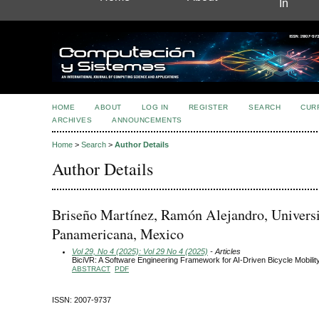
In
HOME
ABOUT
LOG IN
REGISTER
SEARCH
CUR
ARCHIVES
ANNOUNCEMENTS
Home
>
Search
>
Author Details
Author Details
Briseño Martínez, Ramón Alejandro, Univers
Panamericana, Mexico
Vol 29, No 4 (2025): Vol 29 No 4 (2025)
- Articles
BiciVR: A Software Engineering Framework for AI-Driven Bicycle Mobilit
ABSTRACT
PDF
ISSN: 2007-9737