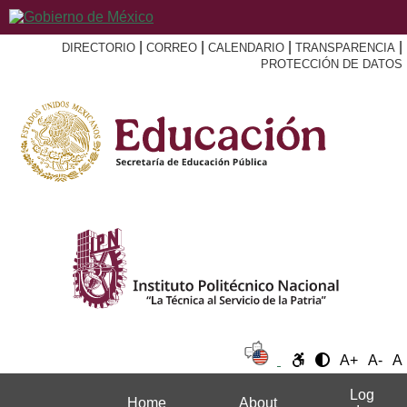
|
|
|
|
DIRECTORIO
CORREO
CALENDARIO
TRANSPARENCIA
PROTECCIÓN DE DATOS
A+
A-
A
Log
Home
About