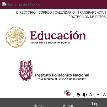
|
|
|
|
DIRECTORIO
CORREO
CALENDARIO
TRANSPARENCIA
PROTECCIÓN DE DATOS
A+
A-
A
Log
Home
About