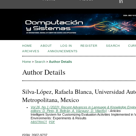
In
HOME
ABOUT
LOG IN
REGISTER
SEARCH
CUR
ARCHIVES
ANNOUNCEMENTS
Home
>
Search
>
Author Details
Author Details
Silva-López, Rafaela Blanca, Universidad Au
Metropolitana, Mexico
Vol 26, No 1 (2022): Recent Advances in Language & Knowledge Engin
editors: D. Pinto, B. Beltrán, A. Vázquez, D. Vilariño)
- Articles
Intelligent System for Customizing Evaluation Activities Implemented in V
Environments: Experiments & Results
ABSTRACT
PDF
ISSN: 2007-9737