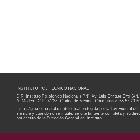
INSTITUTO POLITÉCNICO NACIONAL
D.R. Instituto Politécnico Nacional (IPN). Av. Luis Enrique Erro S
A. Madero, C.P. 07738, Ciudad de México. Conmutador: 55 57 29 60
Esta página es una obra intelectual protegida por la Ley Federal del
siempre y cuando no se mutile, se cite la fuente completa y su direcc
por escrito de la Dirección General del Instituto.