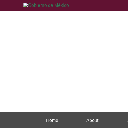
Home
About