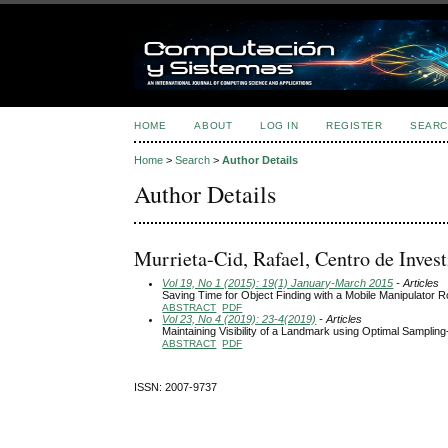
HOME
ABOUT
LOG IN
REGISTER
SEARC
Home
>
Search
>
Author Details
Author Details
Murrieta-Cid, Rafael, Centro de Inves
Vol 19, No 1 (2015): 19(1) January-March 2015
- Articles
Saving Time for Object Finding with a Mobile Manipulator 
ABSTRACT
PDF
Vol 23, No 4 (2019): 23-4(2019)
- Articles
Maintaining Visibility of a Landmark using Optimal Samplin
ABSTRACT
PDF
ISSN: 2007-9737