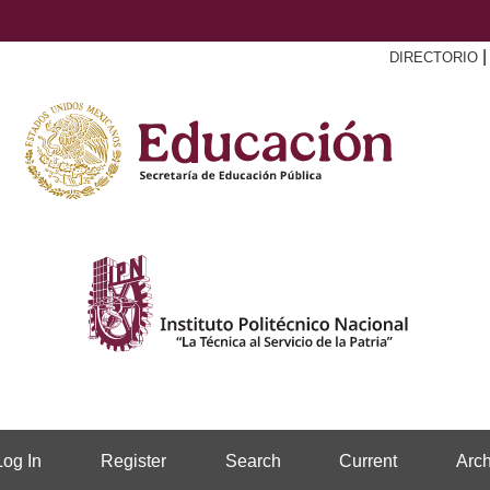
DIRECTORIO
Log In
Register
Search
Current
Arch