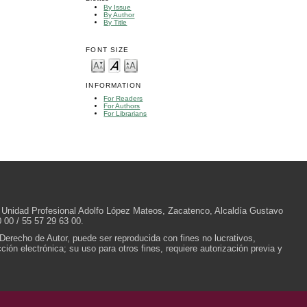
By Issue
By Author
By Title
FONT SIZE
INFORMATION
For Readers
For Authors
For Librarians
/N, Unidad Profesional Adolfo López Mateos, Zacatenco, Alcaldía Gustavo
 00 / 55 57 29 63 00.
 Derecho de Autor, puede ser reproducida con fines no lucrativos,
ión electrónica; su uso para otros fines, requiere autorización previa y