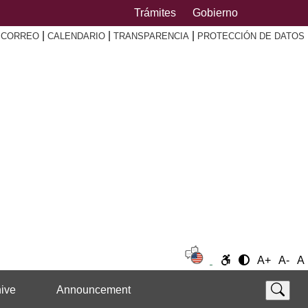
Trámites
Gobierno
|
|
|
|
CORREO
CALENDARIO
TRANSPARENCIA
PROTECCIÓN DE DATOS
A+
A-
A
ive
Announcement