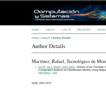
HOME
ABOUT
LOG IN
REGISTER
SEARC
Home
>
Search
>
Author Details
Author Details
Martínez, Rafael, Tecnológico de Mon
Vol 29, No 1 (2025): 29(1) 2025
- Articles of the Thematic 
Comparative Analysis of Classification Models Using Midj
ABSTRACT
PDF
ISSN: 2007-9737