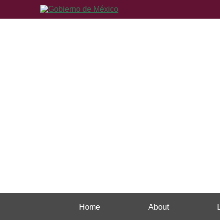
Home
About