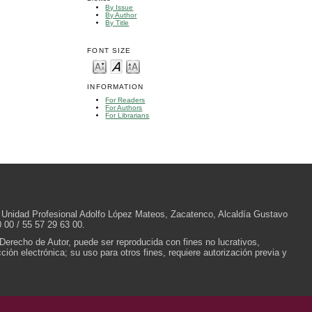
By Issue
By Author
By Title
FONT SIZE
INFORMATION
For Readers
For Authors
For Librarians
/N, Unidad Profesional Adolfo López Mateos, Zacatenco, Alcaldía Gustavo
 00 / 55 57 29 63 00.
 Derecho de Autor, puede ser reproducida con fines no lucrativos,
ión electrónica; su uso para otros fines, requiere autorización previa y