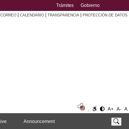
Trámites
Gobierno
|
|
|
|
CORREO
CALENDARIO
TRANSPARENCIA
PROTECCIÓN DE DATOS
A+
A-
A
ive
Announcement