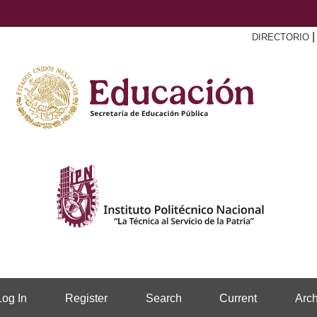
DIRECTORIO
Log In
Register
Search
Current
Arch