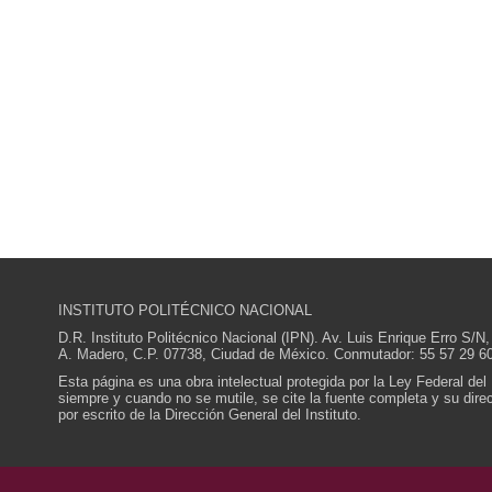
INSTITUTO POLITÉCNICO NACIONAL
D.R. Instituto Politécnico Nacional (IPN). Av. Luis Enrique Erro S
A. Madero, C.P. 07738, Ciudad de México. Conmutador: 55 57 29 60
Esta página es una obra intelectual protegida por la Ley Federal del
siempre y cuando no se mutile, se cite la fuente completa y su direcc
por escrito de la Dirección General del Instituto.