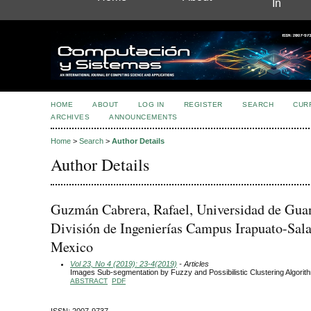
In
HOME
ABOUT
LOG IN
REGISTER
SEARCH
CUR
ARCHIVES
ANNOUNCEMENTS
Home
>
Search
>
Author Details
Author Details
Guzmán Cabrera, Rafael, Universidad de Guan
División de Ingenierías Campus Irapuato-Sal
Mexico
Vol 23, No 4 (2019): 23-4(2019)
- Articles
Images Sub-segmentation by Fuzzy and Possibilistic Clustering Algorit
ABSTRACT
PDF