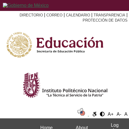
|
|
|
|
DIRECTORIO
CORREO
CALENDARIO
TRANSPARENCIA
PROTECCIÓN DE DATOS
A+
A-
A
Log
Home
About