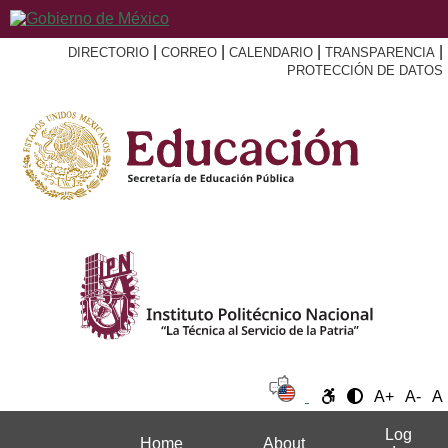
|
|
|
|
DIRECTORIO
CORREO
CALENDARIO
TRANSPARENCIA
PROTECCIÓN DE DATOS
A+
A-
A
Log
Home
About