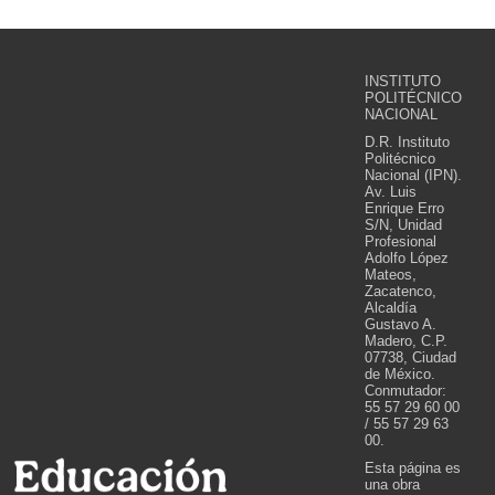
INSTITUTO
POLITÉCNICO
NACIONAL
D.R. Instituto
Politécnico
Nacional (IPN).
Av. Luis
Enrique Erro
S/N, Unidad
Profesional
Adolfo López
Mateos,
Zacatenco,
Alcaldía
Gustavo A.
Madero, C.P.
07738, Ciudad
de México.
Conmutador:
55 57 29 60 00
/ 55 57 29 63
00.
Esta página es
una obra