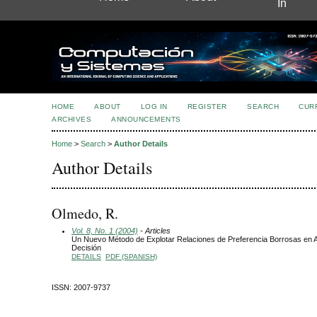
In
HOME
ABOUT
LOG IN
REGISTER
SEARCH
CUR
ARCHIVES
ANNOUNCEMENTS
Home
>
Search
>
Author Details
Author Details
Olmedo, R.
Vol. 8, No. 1 (2004)
- Articles
Un Nuevo Método de Explotar Relaciones de Preferencia Borrosas en 
Decisión
DETAILS
PDF (SPANISH)
ISSN: 2007-9737