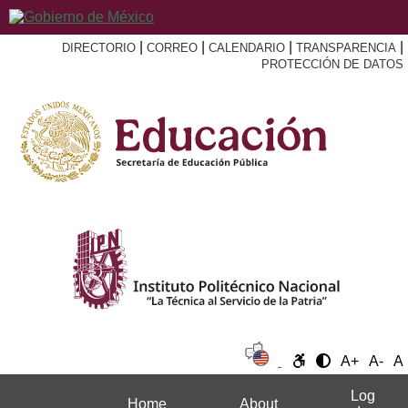
|
|
|
|
DIRECTORIO
CORREO
CALENDARIO
TRANSPARENCIA
PROTECCIÓN DE DATOS
A+
A-
A
Log
Home
About