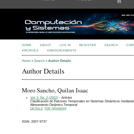
In
HOME
ABOUT
LOG IN
REGISTER
SEARCH
CUR
ARCHIVES
ANNOUNCEMENTS
Home
>
Search
>
Author Details
Author Details
Moro Sancho, Quilan Isaac
Vol. 5, No. 2 (2001)
- Articles
Clasificación de Patrones Temporales en Sistemas Dinámicos mediante
Alineamiento Dinámico Temporal
DETAILS
PDF (SPANISH)
ISSN: 2007-9737