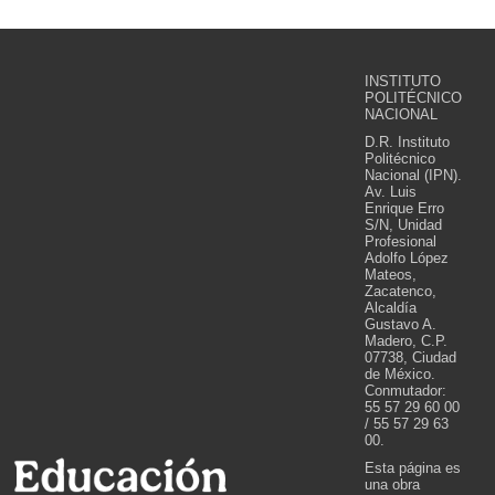
INSTITUTO
POLITÉCNICO
NACIONAL
D.R. Instituto
Politécnico
Nacional (IPN).
Av. Luis
Enrique Erro
S/N, Unidad
Profesional
Adolfo López
Mateos,
Zacatenco,
Alcaldía
Gustavo A.
Madero, C.P.
07738, Ciudad
de México.
Conmutador:
55 57 29 60 00
/ 55 57 29 63
00.
Esta página es
una obra