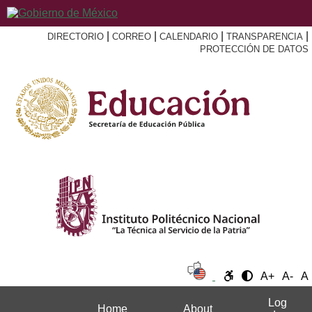
|
|
|
|
DIRECTORIO
CORREO
CALENDARIO
TRANSPARENCIA
PROTECCIÓN DE DATOS
A+
A-
A
Log
Home
About