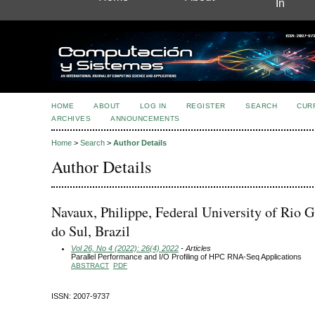
In
HOME
ABOUT
LOG IN
REGISTER
SEARCH
CUR
ARCHIVES
ANNOUNCEMENTS
Home
>
Search
>
Author Details
Author Details
Navaux, Philippe, Federal University of Rio 
do Sul, Brazil
Vol 26, No 4 (2022): 26(4) 2022
- Articles
Parallel Performance and I/O Profiling of HPC RNA-Seq Applications
ABSTRACT
PDF
ISSN: 2007-9737