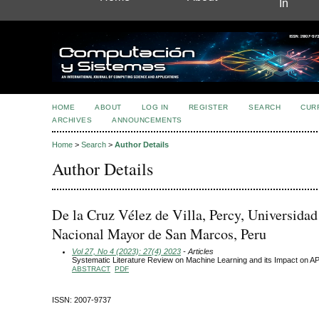
In
HOME
ABOUT
LOG IN
REGISTER
SEARCH
CUR
ARCHIVES
ANNOUNCEMENTS
Home
>
Search
>
Author Details
Author Details
De la Cruz Vélez de Villa, Percy, Universidad
Nacional Mayor de San Marcos, Peru
Vol 27, No 4 (2023): 27(4) 2023
- Articles
Systematic Literature Review on Machine Learning and its Impact on A
ABSTRACT
PDF
ISSN: 2007-9737