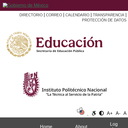
|
|
|
|
DIRECTORIO
CORREO
CALENDARIO
TRANSPARENCIA
PROTECCIÓN DE DATOS
A+
A-
A
Log
Home
About