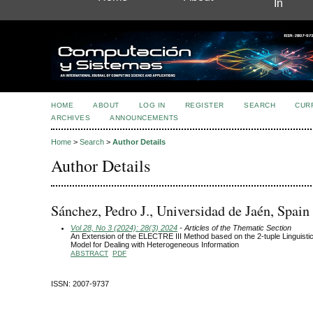
In
HOME
ABOUT
LOG IN
REGISTER
SEARCH
CUR
ARCHIVES
ANNOUNCEMENTS
Home
>
Search
>
Author Details
Author Details
Sánchez, Pedro J., Universidad de Jaén, Spain
Vol 28, No 3 (2024): 28(3) 2024
- Articles of the Thematic Section
An Extension of the ELECTRE III Method based on the 2-tuple Linguisti
Model for Dealing with Heterogeneous Information
ABSTRACT
PDF
ISSN: 2007-9737