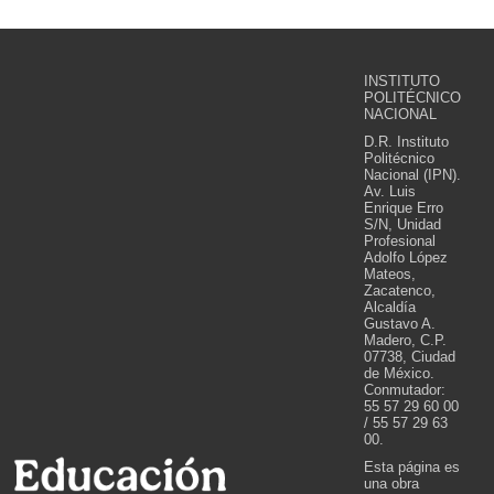
INSTITUTO
POLITÉCNICO
NACIONAL
D.R. Instituto
Politécnico
Nacional (IPN).
Av. Luis
Enrique Erro
S/N, Unidad
Profesional
Adolfo López
Mateos,
Zacatenco,
Alcaldía
Gustavo A.
Madero, C.P.
07738, Ciudad
de México.
Conmutador:
55 57 29 60 00
/ 55 57 29 63
00.
Esta página es
una obra