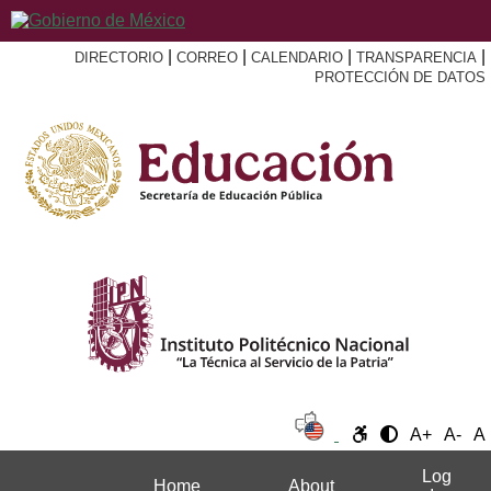
|
|
|
|
DIRECTORIO
CORREO
CALENDARIO
TRANSPARENCIA
PROTECCIÓN DE DATOS
A+
A-
A
Log
Home
About