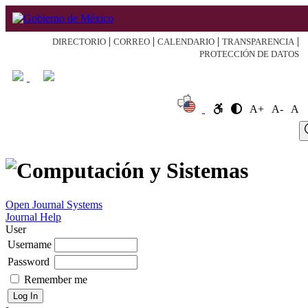
|
|
|
|
DIRECTORIO
CORREO
CALENDARIO
TRANSPARENCIA
PROTECCIÓN DE DATOS
A+
A-
A
Log
Home
About
Register
Search
Current
Archive
Announcement
In
Open Journal Systems
Journal Help
User
Username
Password
Remember me