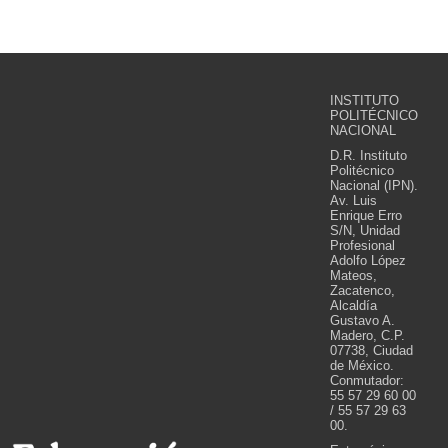
INSTITUTO
POLITÉCNICO
NACIONAL
D.R. Instituto
Politécnico
Nacional (IPN).
Av. Luis
Enrique Erro
S/N, Unidad
Profesional
Adolfo López
Mateos,
Zacatenco,
Alcaldía
Gustavo A.
Madero, C.P.
07738, Ciudad
de México.
Conmutador:
55 57 29 60 00
/ 55 57 29 63
00.