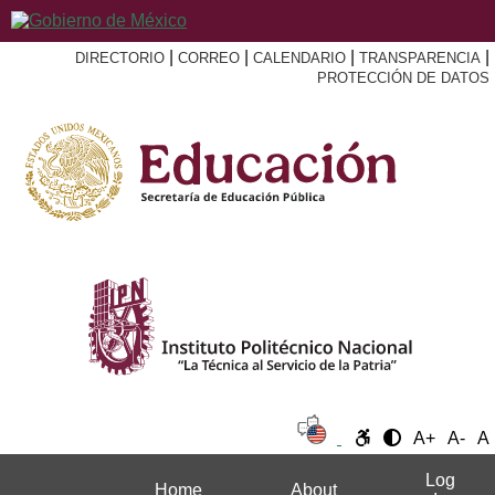
|
|
|
|
DIRECTORIO
CORREO
CALENDARIO
TRANSPARENCIA
PROTECCIÓN DE DATOS
A+
A-
A
Log
Home
About