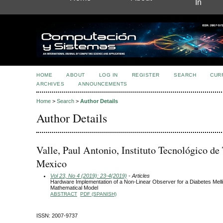
In
HOME
ABOUT
LOG IN
REGISTER
SEARCH
CUR
ARCHIVES
ANNOUNCEMENTS
Home
>
Search
>
Author Details
Author Details
Valle, Paul Antonio, Instituto Tecnológico de 
Mexico
Vol 23, No 4 (2019): 23-4(2019)
- Articles
Hardware Implementation of a Non-Linear Observer for a Diabetes Mell
Mathematical Model
ABSTRACT
PDF (SPANISH)
ISSN: 2007-9737