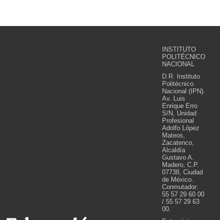
INSTITUTO
POLITÉCNICO
NACIONAL
D.R. Instituto
Politécnico
Nacional (IPN).
Av. Luis
Enrique Erro
S/N, Unidad
Profesional
Adolfo López
Mateos,
Zacatenco,
Alcaldía
Gustavo A.
Madero, C.P.
07738, Ciudad
de México.
Conmutador:
55 57 29 60 00
/ 55 57 29 63
00.