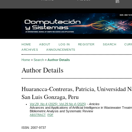
In
HOME
ABOUT
LOG IN
REGISTER
SEARCH
CUR
ARCHIVES
ANNOUNCEMENTS
Home
>
Search
>
Author Details
Author Details
Huarancca-Contreras, Patricia, Universidad N
San Luis Gonzaga, Peru
Vol 29, No 4 (2025): Vol 29 No 4 (2025)
- Articles
Advances and Applications of Artificial Intelligence in Wastewater Treatm
Bibliometric Analysis and Systematic Review
ABSTRACT
PDF
ISSN: 2007-9737