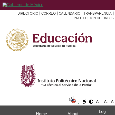
|
|
|
|
DIRECTORIO
CORREO
CALENDARIO
TRANSPARENCIA
PROTECCIÓN DE DATOS
A+
A-
A
Log
Home
About