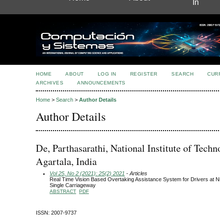
In
HOME
ABOUT
LOG IN
REGISTER
SEARCH
CUR
ARCHIVES
ANNOUNCEMENTS
Home
>
Search
>
Author Details
Author Details
De, Parthasarathi, National Institute of Tech
Agartala, India
Vol 25, No 2 (2021): 25(2) 2021
- Articles
Real Time Vision Based Overtaking Assistance System for Drivers at 
Single Carriageway
ABSTRACT
PDF
ISSN: 2007-9737