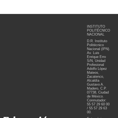
INSTITUTO
POLITÉCNICO
NACIONAL
D.R. Instituto
Politécnico
Nacional (IPN).
Av. Luis
Enrique Erro
S/N, Unidad
Profesional
Adolfo López
Mateos,
Zacatenco,
Alcaldía
Gustavo A.
Madero, C.P.
07738, Ciudad
de México.
Conmutador:
55 57 29 60 00
/ 55 57 29 63
00.