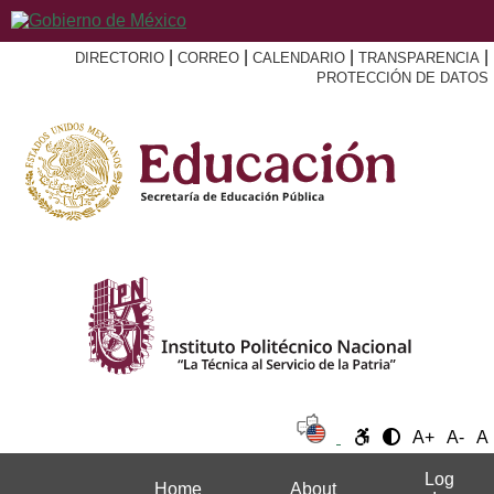
|
|
|
|
DIRECTORIO
CORREO
CALENDARIO
TRANSPARENCIA
PROTECCIÓN DE DATOS
A+
A-
A
Log
Home
About