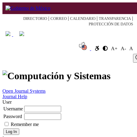
|
|
|
|
DIRECTORIO
CORREO
CALENDARIO
TRANSPARENCIA
PROTECCIÓN DE DATOS
A+
A-
A
Log
Home
About
Register
Search
Current
Archive
Announcement
In
Open Journal Systems
Journal Help
User
Username
Password
Remember me