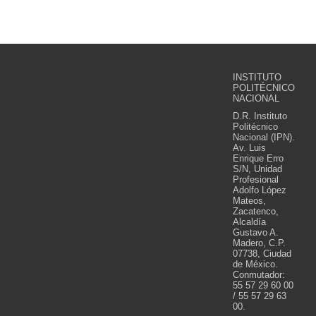
INSTITUTO
POLITÉCNICO
NACIONAL
D.R. Instituto
Politécnico
Nacional (IPN).
Av. Luis
Enrique Erro
S/N, Unidad
Profesional
Adolfo López
Mateos,
Zacatenco,
Alcaldía
Gustavo A.
Madero, C.P.
07738, Ciudad
de México.
Conmutador:
55 57 29 60 00
/ 55 57 29 63
00.