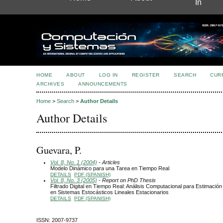
In
HOME
ABOUT
LOG IN
REGISTER
SEARCH
CUR
ARCHIVES
ANNOUNCEMENTS
Home
>
Search
>
Author Details
Author Details
Guevara, P.
Vol. 8, No. 1 (2004)
- Articles
Modelo Dinámico para una Tarea en Tiempo Real
DETAILS
PDF (SPANISH)
Vol. 8, No. 3 (2005)
- Report on PhD Thesis
Filtrado Digital en Tiempo Real: Análisis Computacional para Estimació
en Sistemas Estocásticos Lineales Estacionarios
DETAILS
PDF (SPANISH)
ISSN: 2007-9737