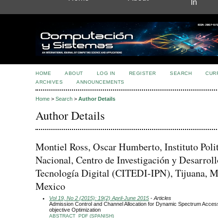
In
HOME
ABOUT
LOG IN
REGISTER
SEARCH
CUR
ARCHIVES
ANNOUNCEMENTS
Home
>
Search
>
Author Details
Author Details
Montiel Ross, Oscar Humberto, Instituto Poli
Nacional, Centro de Investigación y Desarroll
Tecnología Digital (CITEDI-IPN), Tijuana, M
Mexico
Vol 19, No 2 (2015): 19(2) April-June 2015
- Articles
Admission Control and Channel Allocation for Dynamic Spectrum Access
objective Optimization
ABSTRACT
PDF (SPANISH)