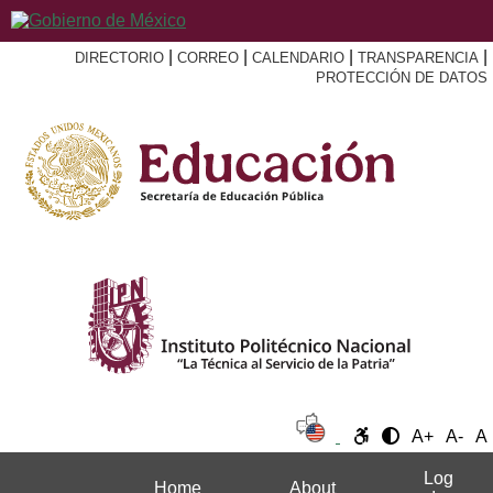
|
|
|
|
DIRECTORIO
CORREO
CALENDARIO
TRANSPARENCIA
PROTECCIÓN DE DATOS
A+
A-
A
Log
Home
About