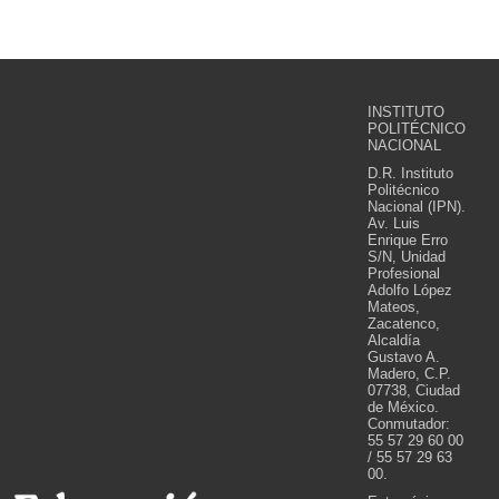
INSTITUTO
POLITÉCNICO
NACIONAL
D.R. Instituto
Politécnico
Nacional (IPN).
Av. Luis
Enrique Erro
S/N, Unidad
Profesional
Adolfo López
Mateos,
Zacatenco,
Alcaldía
Gustavo A.
Madero, C.P.
07738, Ciudad
de México.
Conmutador:
55 57 29 60 00
/ 55 57 29 63
00.