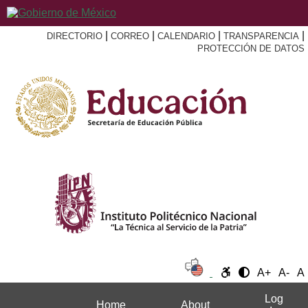
|
|
|
|
DIRECTORIO
CORREO
CALENDARIO
TRANSPARENCIA
PROTECCIÓN DE DATOS
A+
A-
A
Log
Home
About