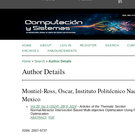
In
HOME
ABOUT
LOG IN
REGISTER
SEARCH
CUR
ARCHIVES
ANNOUNCEMENTS
Home
>
Search
>
Author Details
Author Details
Montiel-Ross, Oscar, Instituto Politécnico Na
Mexico
Vol 28, No 3 (2024): 28(3) 2024
- Articles of the Thematic Section
Normal Attractor Intersection Based Multi-objective Optimization Using 
Optimization
ABSTRACT
PDF
ISSN: 2007-9737